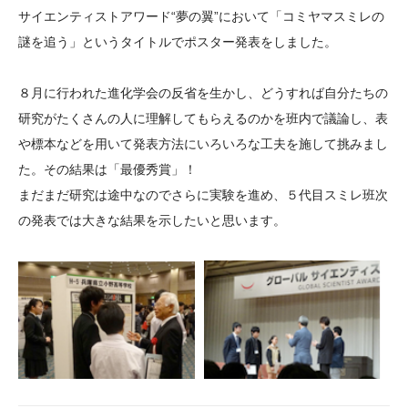
サイエンティストアワード“夢の翼”において「コミヤマスミレの
大学院生奨学金
国際学生交流プログラ
役員・評議員
公開情報
謎を追う」というタイトルでポスター発表をしました。
アクセス
ム
よくあるご質問
日本語
English
マイページ
年報一覧
中谷財団レポート
８月に行われた進化学会の反省を生かし、どうすれば自分たちの
科学教育振興助成・
サイトマップ
中谷財団アーカイブ
研究がたくさんの人に理解してもらえるのかを班内で議論し、表
次世代理系人材育成プ
や標本などを用いて発表方法にいろいろな工夫を施して挑みまし
ログラム助成
た。その結果は「最優秀賞」！
まだまだ研究は途中なのでさらに実験を進め、５代目スミレ班次
の発表では大きな結果を示したいと思います。