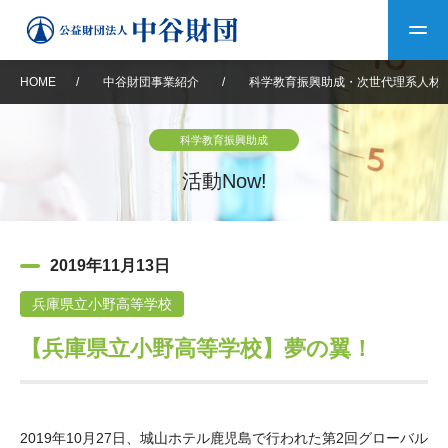
HOME
/
中谷財団事業紹介
/
科学教育振興助成・次世代理系人材
トップ
科学教育振興助成
中谷財団について
活動Now!
中谷財団について
理事長挨拶
中谷財団事業紹介
2019年11月13日
設立趣意書
中谷財団事業紹介
財団概要
中谷賞
中谷財団動画紹介
兵庫県立小野高等学校
【兵庫県立小野高等学校】夢の翼！
40年史デジタルブック
沿革
神戸賞
長期大型研究助成
その他情報
中谷財団40年史
研究助成
その他情報
交流助成
個人情報保護に関する
お問い合わせ
40年史別冊
基本方針
2019年10月27日、城山ホテル鹿児島で行われた第2回グローバル