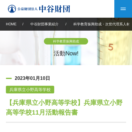
HOME
/
中谷財団事業紹介
/
科学教育振興助成・次世代理系人材
トップ
科学教育振興助成
中谷財団について
活動Now!
中谷財団について
理事長挨拶
中谷財団事業紹介
2023年01月10日
設立趣意書
中谷財団事業紹介
財団概要
中谷賞
中谷財団動画紹介
兵庫県立小野高等学校
【兵庫県立小野高等学校】兵庫県立小野
40年史デジタルブック
沿革
神戸賞
長期大型研究助成
その他情報
高等学校11月活動報告書
中谷財団40年史
研究助成
その他情報
交流助成
個人情報保護に関する
お問い合わせ
40年史別冊
基本方針