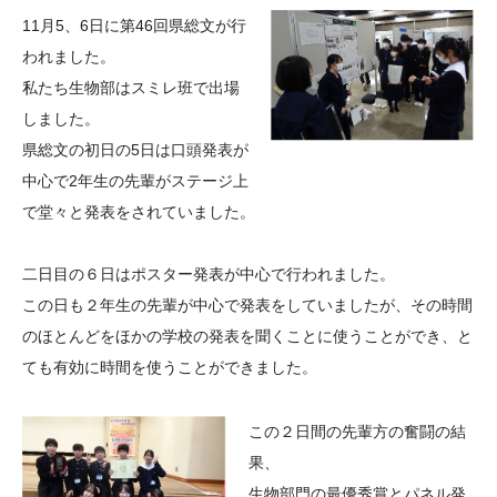
大学院生奨学金
国際学生交流プログラ
役員・評議員
公開情報
11月5、6日に第46回県総文が行
アクセス
ム
よくあるご質問
われました。
日本語
English
マイページ
私たち生物部はスミレ班で出場
年報一覧
中谷財団レポート
しました。
科学教育振興助成・
サイトマップ
中谷財団アーカイブ
県総文の初日の5日は口頭発表が
次世代理系人材育成プ
中心で2年生の先輩がステージ上
ログラム助成
で堂々と発表をされていました。
二日目の６日はポスター発表が中心で行われました。
この日も２年生の先輩が中心で発表をしていましたが、その時間
のほとんどをほかの学校の発表を聞くことに使うことができ、と
ても有効に時間を使うことができました。
この２日間の先輩方の奮闘の結
果、
生物部門の最優秀賞とパネル発