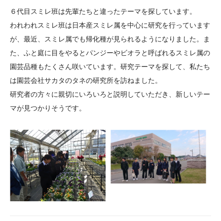
大学院生奨学金
国際学生交流プログラ
役員・評議員
公開情報
６代目スミレ班は先輩たちと違ったテーマを探しています。
アクセス
ム
よくあるご質問
われわれスミレ班は日本産スミレ属を中心に研究を行っています
日本語
English
マイページ
が、最近、スミレ属でも帰化種が見られるようになりました。ま
年報一覧
中谷財団レポート
た、ふと庭に目をやるとパンジーやビオラと呼ばれるスミレ属の
科学教育振興助成・
サイトマップ
中谷財団アーカイブ
園芸品種もたくさん咲いています。研究テーマを探して、私たち
次世代理系人材育成プ
は園芸会社サカタのタネの研究所を訪ねました。
ログラム助成
研究者の方々に親切にいろいろと説明していただき、新しいテー
マが見つかりそうです。