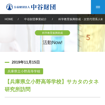
HOME
/
中谷財団事業紹介
/
科学教育振興助成・次世代理系人材
トップ
科学教育振興助成
中谷財団について
活動Now!
中谷財団について
理事長挨拶
中谷財団事業紹介
2019年11月15日
設立趣意書
中谷財団事業紹介
財団概要
中谷賞
中谷財団動画紹介
兵庫県立小野高等学校
【兵庫県立小野高等学校】サカタのタネ
40年史デジタルブック
沿革
神戸賞
長期大型研究助成
その他情報
研究所訪問
中谷財団40年史
研究助成
その他情報
交流助成
個人情報保護に関する
お問い合わせ
40年史別冊
基本方針