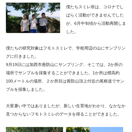
大学院生奨学金
国際学生交流プログラ
役員・評議員
公開情報
僕たちスミレ班は、コロナでし
アクセス
ム
よくあるご質問
ばらく活動ができませんでした
日本語
English
マイページ
が、6月中旬頃から活動再開しま
年報一覧
中谷財団レポート
した。
科学教育振興助成・
サイトマップ
中谷財団アーカイブ
次世代理系人材育成プ
僕たちの研究対象はフモトスミレで、学校周辺の山にサンプリン
ログラム助成
グに行きました。
9月19日には加西市善防山にサンプリング、そこでは、2か所の
場所でサンプルを採集することができました。1か所は標高約
100メートルの場所、２か所目は善防山頂上付近の尾根道でサン
プルを採集しました。
大変暑い中ではありましたが、新しい生育地がわかり、なかなか
見つからないフモトスミレのデータを得ることができました。