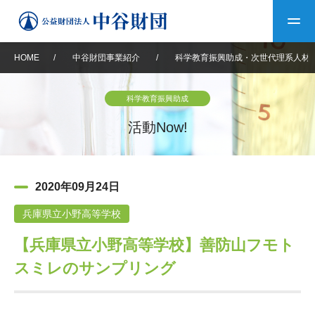
HOME
/
中谷財団事業紹介
/
科学教育振興助成・次世代理系人材
トップ
科学教育振興助成
中谷財団について
活動Now!
中谷財団について
理事長挨拶
中谷財団事業紹介
2020年09月24日
設立趣意書
中谷財団事業紹介
財団概要
中谷賞
中谷財団動画紹介
兵庫県立小野高等学校
【兵庫県立小野高等学校】善防山フモト
40年史デジタルブック
沿革
神戸賞
長期大型研究助成
その他情報
スミレのサンプリング
中谷財団40年史
研究助成
その他情報
交流助成
個人情報保護に関する
お問い合わせ
40年史別冊
基本方針