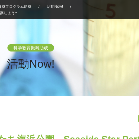
育成プログラム助成
/
活動Now!
/
を観察しよう〜
科学教育振興助成
活動Now!