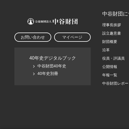
中谷財団に
理事長挨拶
設立趣意書
お問い合わせ
マイページ
財団概要
沿革
40年史デジタルブック
役員・評議員
中谷財団40年史
公開情報
40年史別冊
年報一覧
中谷財団レポー