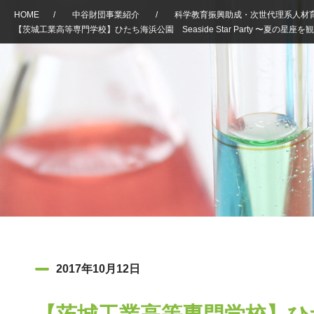
HOME
/
中谷財団事業紹介
/
科学教育振興助成・次世代理系人材
【茨城工業高等専門学校】ひたち海浜公園 Seaside Star Party 〜夏の星座
2017年10月12日