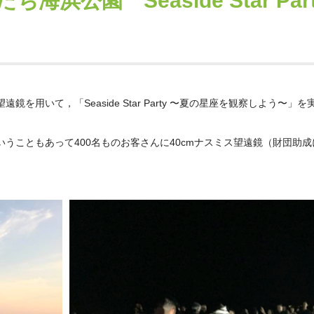
公園 Seaside Star Par
用いて，「Seaside Star Party 〜夏の星座を観察しよう〜」
うこともあって400名ものお客さんに40cmナスミス望遠鏡（財団助