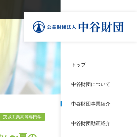
トップ
理事
中谷
個人
基本
中谷財団について
設立
神戸
アク
中谷財団事業紹介
財団
長期
よく
茨城工業高等専門学
中谷財団動画紹介
沿革
研究
サイ