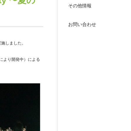
ty 〜夏の
その他情報
40年
交流
中谷
お問い合わせ
大学
を実施しました。
国際
役員
成により開発中）による
科学
公開
次世
年報
中谷