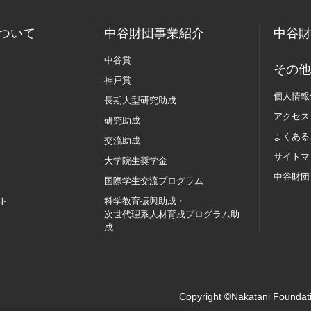
ついて
中谷財団事業紹介
中谷財
中谷賞
その他
神戸賞
個人情報
長期大型研究助成
アクセス
研究助成
よくある
交流助成
サイトマ
大学院生奨学金
中谷財団
国際学生交流
プログラム
ト
科学教育振興助成・
次世代理系人材育成プログラム助
成
Copyright ©Nakatani Foundati