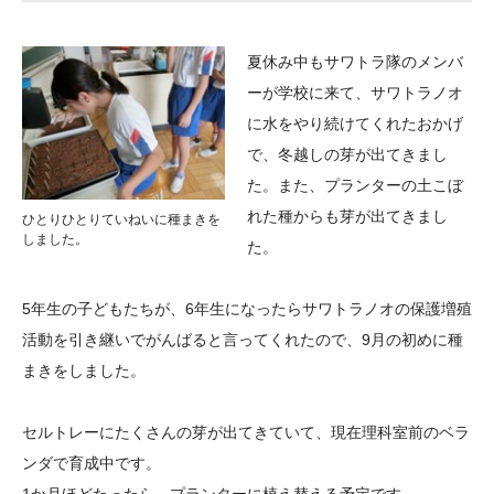
大学院生奨学金
国際学生交流プログラ
役員・評議員
公開情報
アクセス
ム
よくあるご質問
夏休み中もサワトラ隊のメンバ
日本語
English
マイページ
年報一覧
中谷財団レポート
ーが学校に来て、サワトラノオ
科学教育振興助成・
サイトマップ
中谷財団アーカイブ
に水をやり続けてくれたおかげ
次世代理系人材育成プ
で、冬越しの芽が出てきまし
た。また、プランターの土こぼ
ログラム助成
れた種からも芽が出てきまし
ひとりひとりていねいに種まきを
しました。
た。
5年生の子どもたちが、6年生になったらサワトラノオの保護増殖
活動を引き継いでがんばると言ってくれたので、9月の初めに種
まきをしました。
セルトレーにたくさんの芽が出てきていて、現在理科室前のベラ
ンダで育成中です。