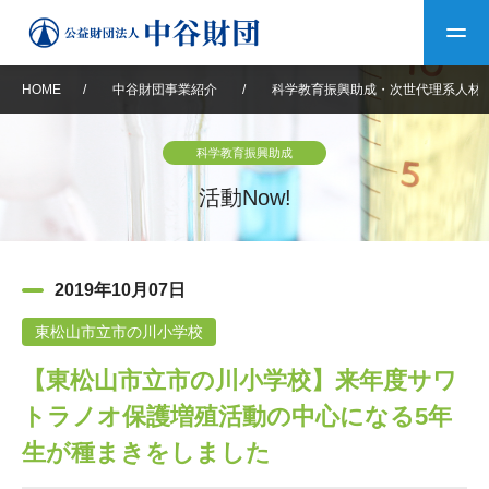
HOME
/
中谷財団事業紹介
/
科学教育振興助成・次世代理系人材
トップ
科学教育振興助成
中谷財団について
活動Now!
中谷財団について
理事長挨拶
中谷財団事業紹介
2019年10月07日
設立趣意書
中谷財団事業紹介
財団概要
中谷賞
中谷財団動画紹介
東松山市立市の川小学校
【東松山市立市の川小学校】来年度サワ
40年史デジタルブック
沿革
神戸賞
長期大型研究助成
その他情報
トラノオ保護増殖活動の中心になる5年
中谷財団40年史
研究助成
その他情報
交流助成
個人情報保護に関する
生が種まきをしました
お問い合わせ
40年史別冊
基本方針