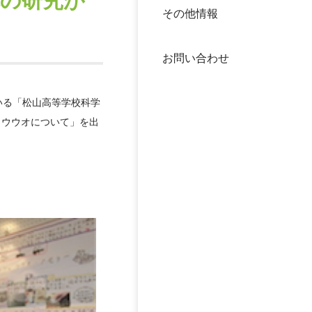
隊の研究が
その他情報
40年
交流
中谷
お問い合わせ
大学
いる「松山高等学校科学
国際
役員
ョウウオについて」を出
科学
公開
次世
年報
中谷