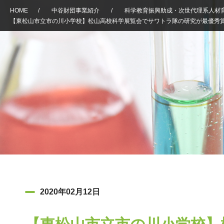
HOME
/
中谷財団事業紹介
/
科学教育振興助成・次世代理系人材
【東松山市立市の川小学校】松山高校科学展覧会でサワトラ隊の研究が最優秀
2020年02月12日