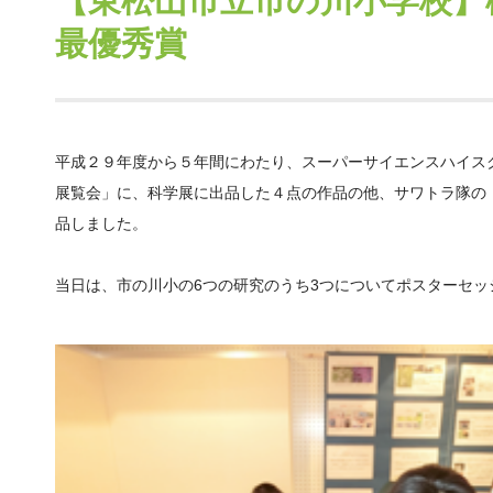
【東松山市立市の川小学校】
最優秀賞
平成２９年度から５年間にわたり、スーパーサイエンスハイス
展覧会」に、科学展に出品した４点の作品の他、サワトラ隊の
品しました。
当日は、市の川小の
6
つの研究のうち
3
つについてポスターセッ