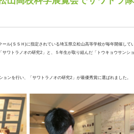
松山高校科学展覧会でサワトラ
クール
(
ＳＳＨ
)
に指定されている埼玉県立松山高等学校が毎年開催して
「サワトラノオの研究
2
」と、５年生が取り組んだ「トウキョウサンシ
ションを行い、「サワトラノオの研究
2
」が最優秀賞に選ばれました。