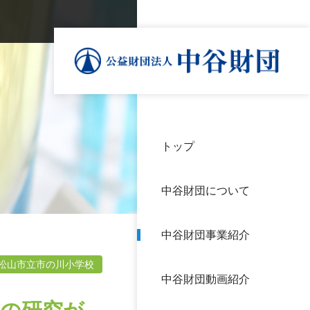
トップ
理事
中谷
個人
基本
中谷財団について
設立
神戸
アク
中谷財団事業紹介
財団
長期
よく
松山市立市の川小学校
中谷財団動画紹介
沿革
研究
サイ