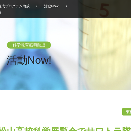
育成プログラム助成
/
活動Now!
/
賞
科学教育振興助成
活動Now!
東