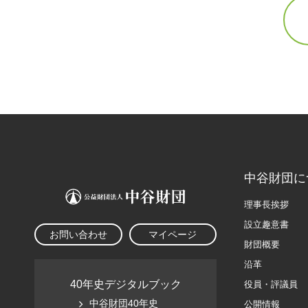
中谷財団に
理事長挨拶
設立趣意書
お問い合わせ
マイページ
財団概要
沿革
40年史デジタルブック
役員・評議員
中谷財団40年史
公開情報