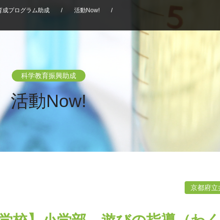
育成プログラム助成
/
活動Now!
/
科学教育振興助成
活動Now!
京都府立