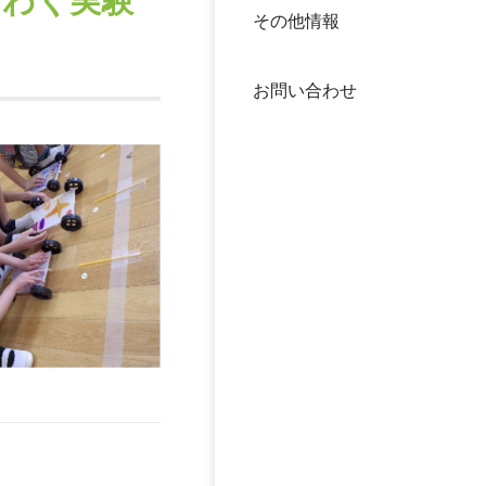
くわく実験
その他情報
40年
交流
中谷
お問い合わせ
大学
国際
役員
科学
公開
次世
年報
中谷