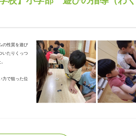
学校】小学部 遊びの指導（わ
ムの性質を遊び
ついたりくっつ
た。
い力で狙った位
。