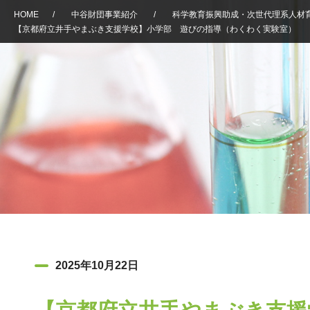
HOME
/
中谷財団事業紹介
/
科学教育振興助成・次世代理系人材
【京都府立井手やまぶき支援学校】小学部 遊びの指導（わくわく実験室）
2025年10月22日