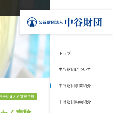
トップ
理事
中谷
個人
基本
中谷財団について
設立
神戸
アク
中谷財団事業紹介
財団
長期
よく
井手やまぶき支援学校
中谷財団動画紹介
沿革
研究
サイ