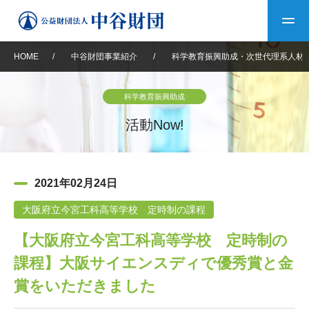
HOME
/
中谷財団事業紹介
/
科学教育振興助成・次世代理系人材
トップ
科学教育振興助成
中谷財団について
活動Now!
中谷財団について
理事長挨拶
中谷財団事業紹介
2021年02月24日
設立趣意書
中谷財団事業紹介
財団概要
中谷賞
中谷財団動画紹介
大阪府立今宮工科高等学校 定時制の課程
【大阪府立今宮工科高等学校 定時制の
40年史デジタルブック
沿革
神戸賞
長期大型研究助成
その他情報
課程】大阪サイエンスディで優秀賞と金
中谷財団40年史
研究助成
その他情報
交流助成
個人情報保護に関する
賞をいただきました
お問い合わせ
40年史別冊
基本方針