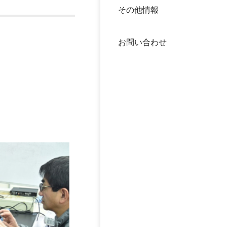
その他情報
40年
交流
中谷
お問い合わせ
大学
国際
役員
科学
公開
次世
年報
中谷