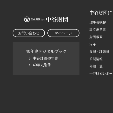
中谷財団に
理事長挨拶
設立趣意書
お問い合わせ
マイページ
財団概要
沿革
40年史デジタルブック
役員・評議員
中谷財団40年史
公開情報
40年史別冊
年報一覧
中谷財団レポー