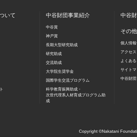
ついて
中谷財団事業紹介
中谷財
中谷賞
その他
神戸賞
個人情報
長期大型研究助成
アクセス
研究助成
よくある
交流助成
サイトマ
大学院生奨学金
中谷財団
国際学生交流
プログラム
ト
科学教育振興助成・
次世代理系人材育成プログラム助
成
Copyright ©Nakatani Foundati