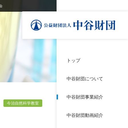
会
トップ
理事
中谷
個人
基本
中谷財団について
設立
神戸
アク
中谷財団事業紹介
財団
長期
今治自然科学教室
よく
中谷財団動画紹介
沿革
研究
サイ