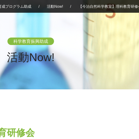
育成プログラム助成
/
活動Now!
/
【今治自然科学教室】理科教育研修
科学教育振興助成
活動Now!
育研修会