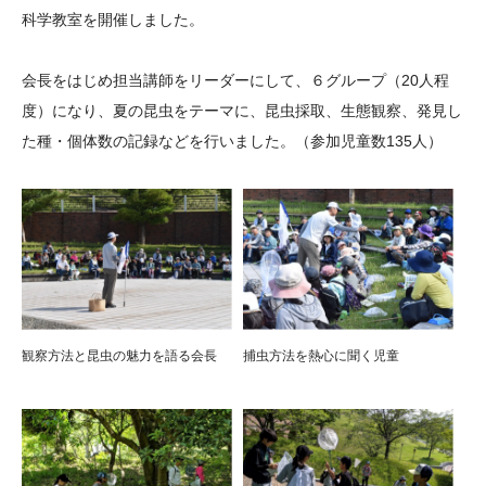
科学教室を開催しました。
大学院生奨学金
国際学生交流プログラ
役員・評議員
公開情報
アクセス
ム
よくあるご質問
日本語
English
マイページ
会長をはじめ担当講師をリーダーにして、６グループ（20人程
年報一覧
中谷財団レポート
度）になり、夏の昆虫をテーマに、昆虫採取、生態観察、発見し
科学教育振興助成・
サイトマップ
中谷財団アーカイブ
た種・個体数の記録などを行いました。（参加児童数135人）
次世代理系人材育成プ
ログラム助成
観察方法と昆虫の魅力を語る会長
捕虫方法を熱心に聞く児童