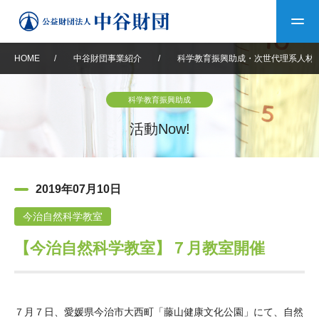
HOME
/
中谷財団事業紹介
/
科学教育振興助成・次世代理系人材
トップ
科学教育振興助成
中谷財団について
活動Now!
中谷財団について
理事長挨拶
中谷財団事業紹介
2019年07月10日
設立趣意書
中谷財団事業紹介
財団概要
中谷賞
中谷財団動画紹介
今治自然科学教室
【今治自然科学教室】７月教室開催
40年史デジタルブック
沿革
神戸賞
長期大型研究助成
その他情報
中谷財団40年史
研究助成
その他情報
交流助成
個人情報保護に関する
お問い合わせ
40年史別冊
基本方針
７月７日、愛媛県今治市大西町「藤山健康文化公園」にて、自然