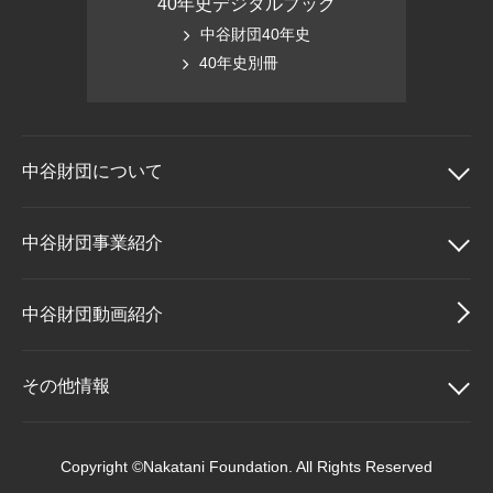
40年史デジタルブック
中谷財団40年史
40年史別冊
中谷財団に
ついて
中谷財団について
中谷財団事業紹介
理事長挨拶
中谷財団事業紹介
中谷財団動画紹介
設立趣意書
中谷賞
その他情報
財団概要
神戸賞
その他情報
Copyright ©Nakatani Foundation. All Rights Reserved