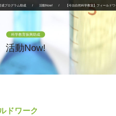
育成プログラム助成
/
活動Now!
/
【今治自然科学教室】フィールドワ
科学教育振興助成
活動Now!
ルドワーク