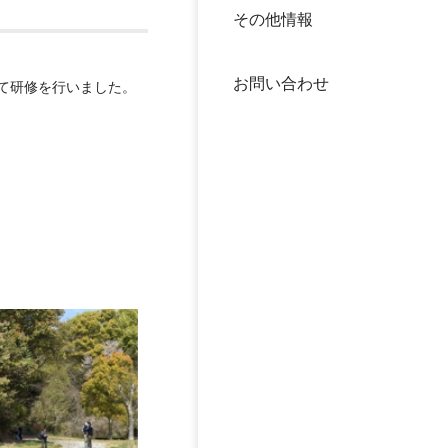
その他情報
40年
交流
中谷
お問い合わせ
大学
て研修を行いました。
国際
役員
科学
公開
次世
年報
中谷