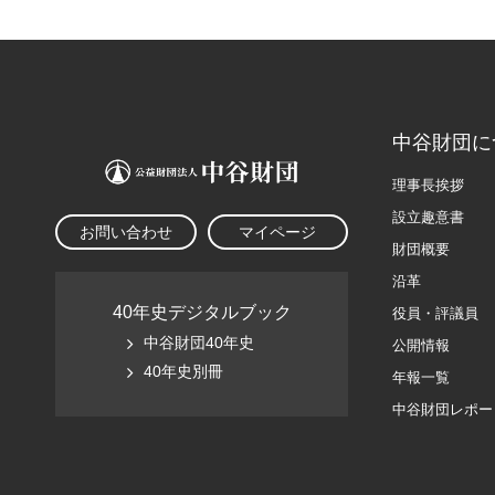
中谷財団に
理事長挨拶
設立趣意書
お問い合わせ
マイページ
財団概要
沿革
40年史デジタルブック
役員・評議員
中谷財団40年史
公開情報
40年史別冊
年報一覧
中谷財団レポー