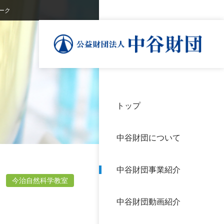
ーク
トップ
理事
中谷
個人
基本
中谷財団について
設立
神戸
アク
中谷財団事業紹介
財団
長期
今治自然科学教室
よく
中谷財団動画紹介
沿革
研究
サイ