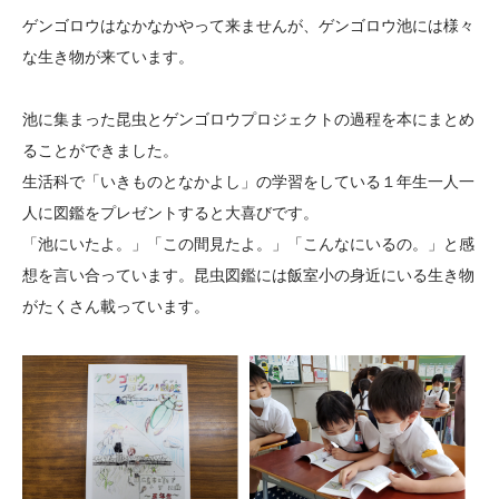
大学院生奨学金
国際学生交流プログラ
役員・評議員
公開情報
ゲンゴロウはなかなかやって来ませんが、ゲンゴロウ池には様々
アクセス
ム
よくあるご質問
な生き物が来ています。
日本語
English
マイページ
年報一覧
中谷財団レポート
池に集まった昆虫とゲンゴロウプロジェクトの過程を本にまとめ
科学教育振興助成・
サイトマップ
中谷財団アーカイブ
ることができました。
次世代理系人材育成プ
生活科で「いきものとなかよし」の学習をしている１年生一人一
ログラム助成
人に図鑑をプレゼントすると大喜びです。
「池にいたよ。」「この間見たよ。」「こんなにいるの。」と感
想を言い合っています。昆虫図鑑には飯室小の身近にいる生き物
がたくさん載っています。