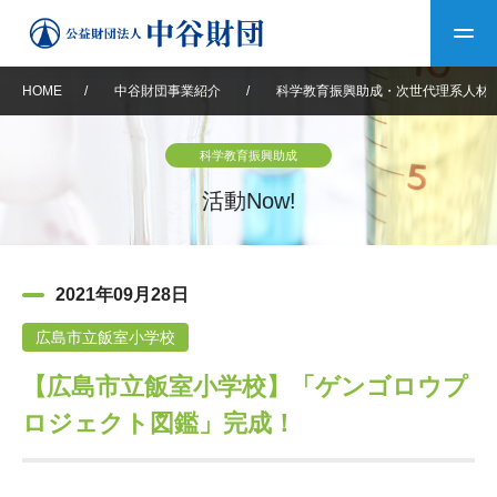
HOME
/
中谷財団事業紹介
/
科学教育振興助成・次世代理系人材
トップ
科学教育振興助成
中谷財団について
活動Now!
中谷財団について
理事長挨拶
中谷財団事業紹介
2021年09月28日
設立趣意書
中谷財団事業紹介
財団概要
中谷賞
中谷財団動画紹介
広島市立飯室小学校
【広島市立飯室小学校】「ゲンゴロウプ
40年史デジタルブック
沿革
神戸賞
長期大型研究助成
その他情報
ロジェクト図鑑」完成！
中谷財団40年史
研究助成
その他情報
交流助成
個人情報保護に関する
お問い合わせ
40年史別冊
基本方針