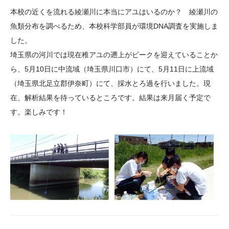
大学院生奨学金
国際学生交流プログラ
役員・評議員
公開情報
本校の近くを流れる綾瀬川に本当にアユはいるのか？ 綾瀬川の
アクセス
ム
よくあるご質問
魚類分布を調べるため、本校科学部員が環境DNA調査を実施しま
日本語
English
マイページ
した。
年報一覧
中谷財団レポート
埼玉県の河川では現在稚アユの遡上がピークを迎えていることか
科学教育振興助成・
サイトマップ
中谷財団アーカイブ
ら、5月10日に中流域（埼玉県川口市）にて、5月11日に上流域
次世代理系人材育成プ
（埼玉県北足立郡伊奈町）にて、採水とろ過を行いました。現
ログラム助成
在、解析結果を待っているところです。結果は来月届く予定で
す。楽しみです！