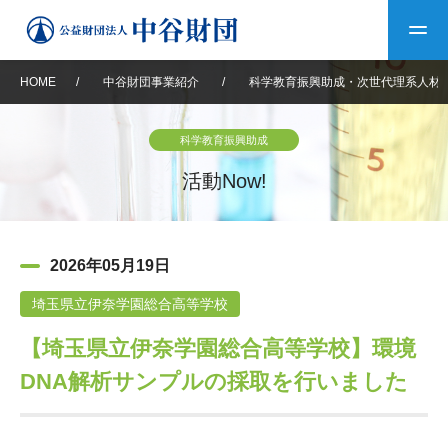
HOME
/
中谷財団事業紹介
/
科学教育振興助成・次世代理系人材
トップ
科学教育振興助成
中谷財団について
活動Now!
中谷財団について
理事長挨拶
中谷財団事業紹介
2026年05月19日
設立趣意書
中谷財団事業紹介
財団概要
中谷賞
中谷財団動画紹介
埼玉県立伊奈学園総合高等学校
【埼玉県立伊奈学園総合高等学校】環境
40年史デジタルブック
沿革
神戸賞
長期大型研究助成
その他情報
DNA解析サンプルの採取を行いました
中谷財団40年史
研究助成
その他情報
交流助成
個人情報保護に関する
お問い合わせ
40年史別冊
基本方針