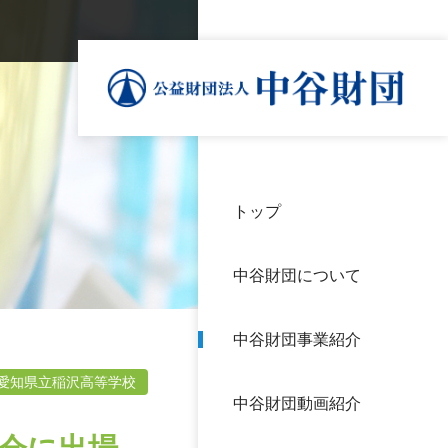
トップ
理事
中谷
個人
基本
中谷財団について
設立
神戸
アク
中谷財団事業紹介
財団
長期
よく
愛知県立稲沢高等学校
中谷財団動画紹介
沿革
研究
サイ