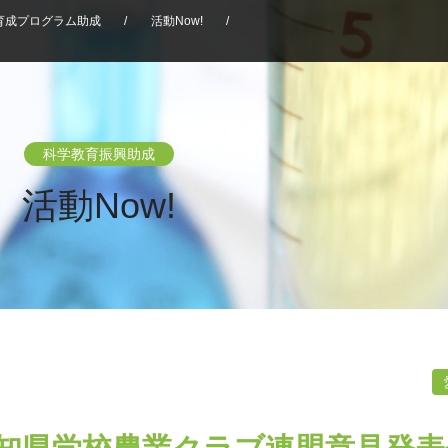
育成プログラム助成
/
活動Now!
/
科学教育振興助成
活動Now!