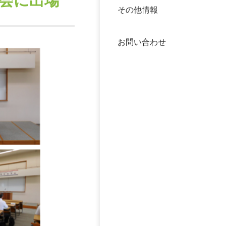
会に出場
その他情報
40年
交流
中谷
お問い合わせ
大学
国際
役員
科学
公開
次世
年報
中谷