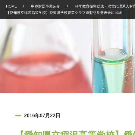
HOME
/
中谷財団事業紹介
/
科学教育振興助成・次世代理系人材
【愛知県立稲沢高等学校】愛知県学校農業クラブ連盟意見発表会に出場
2016年07月22日