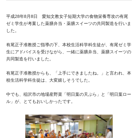
大学院生奨学金
国際学生交流プログラ
役員・評議員
公開情報
アクセス
ム
よくあるご質問
平成28年8月8日 愛知文教女子短期大学の食物栄養専攻の有尾
日本語
English
マイページ
ゼミ学生が考案した薬膳弁当・薬膳スイーツの共同製造を行いま
年報一覧
中谷財団レポート
した。
科学教育振興助成・
サイトマップ
中谷財団アーカイブ
次世代理系人材育成プ
有尾正子准教授ご指導の下、本校生活科学科生徒が、有尾ゼミ学
生にアドバイスを受けながら、一緒に薬膳弁当、薬膳スイーツの
ログラム助成
共同製造を行いました。
有尾正子准教授からも、「上手にできましたね。」と言われ、本
校生活科学科生徒は、大変嬉しそうでした。
中でも、稲沢市の地場産野菜「明日葉の天ぷら」と「明日葉ロー
ル」が、とてもおいしかったです。