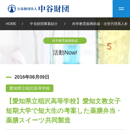
HOME
/
中谷財団事業紹介
/
科学教育振興助成・次世代理系人材
トップ
科学教育振興助成
中谷財団について
活動Now!
中谷財団について
理事長挨拶
中谷財団事業紹介
2016年08月09日
設立趣意書
中谷財団事業紹介
財団概要
中谷賞
中谷財団動画紹介
愛知県立稲沢高等学校
【愛知県立稲沢高等学校】愛知文教女子
40年史デジタルブック
沿革
神戸賞
長期大型研究助成
その他情報
短期大学で短大生の考案した薬膳弁当・
中谷財団40年史
研究助成
その他情報
交流助成
個人情報保護に関する
薬膳スイーツ共同製造
お問い合わせ
40年史別冊
基本方針