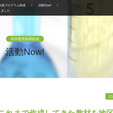
育成プログラム助成
/
活動Now!
/
しました
科学教育振興助成
活動Now!
犬