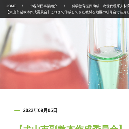
HOME
/
中谷財団事業紹介
/
科学教育振興助成・次世代理系人材
【犬山市副教本作成委員会】これまで作成してきた教材を地区の研修会で紹介
2022年09月05日