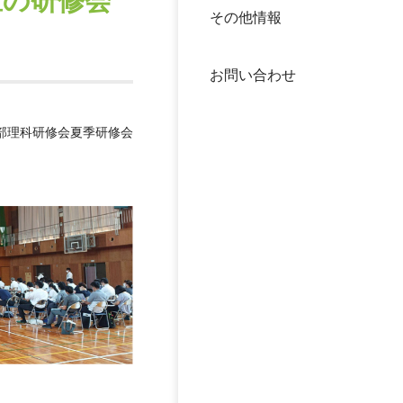
区の研修会
その他情報
40年
交流
中谷
お問い合わせ
大学
部理科研修会夏季研修会
国際
役員
科学
公開
次世
年報
中谷