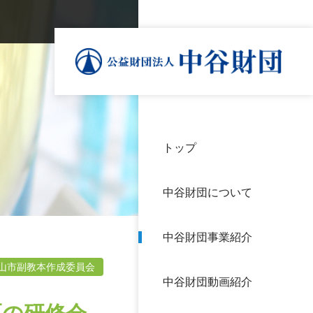
トップ
理事
中谷
個人
基本
中谷財団について
設立
神戸
アク
中谷財団事業紹介
財団
長期
よく
山市副教本作成委員会
中谷財団動画紹介
沿革
研究
サイ