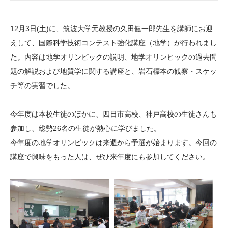
大学院生奨学金
国際学生交流プログラ
役員・評議員
公開情報
アクセス
ム
よくあるご質問
12月3日(土)に、筑波大学元教授の久田健一郎先生を講師にお迎
日本語
English
マイページ
年報一覧
中谷財団レポート
えして、国際科学技術コンテスト強化講座（地学）が行われまし
科学教育振興助成・
サイトマップ
中谷財団アーカイブ
た。内容は地学オリンピックの説明、地学オリンピックの過去問
次世代理系人材育成プ
題の解説および地質学に関する講座と、岩石標本の観察・スケッ
チ等の実習でした。
ログラム助成
今年度は本校生徒のほかに、四日市高校、神戸高校の生徒さんも
参加し、総勢26名の生徒が熱心に学びました。
今年度の地学オリンピックは来週から予選が始まります。今回の
講座で興味をもった人は、ぜひ来年度にも参加してください。