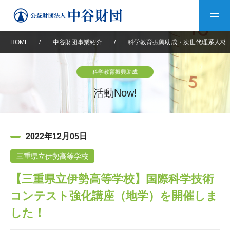
HOME
/
中谷財団事業紹介
/
科学教育振興助成・次世代理系人材
トップ
科学教育振興助成
中谷財団について
活動Now!
中谷財団について
理事長挨拶
中谷財団事業紹介
2022年12月05日
設立趣意書
中谷財団事業紹介
財団概要
中谷賞
中谷財団動画紹介
三重県立伊勢高等学校
【三重県立伊勢高等学校】国際科学技術
40年史デジタルブック
沿革
神戸賞
長期大型研究助成
その他情報
コンテスト強化講座（地学）を開催しま
中谷財団40年史
研究助成
その他情報
交流助成
個人情報保護に関する
した！
お問い合わせ
40年史別冊
基本方針