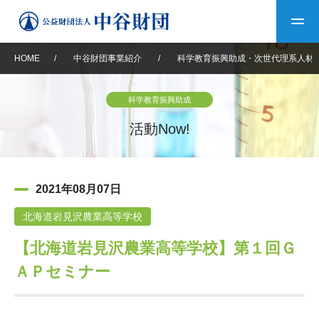
HOME
/
中谷財団事業紹介
/
科学教育振興助成・次世代理系人材
トップ
科学教育振興助成
中谷財団について
活動Now!
中谷財団について
理事長挨拶
中谷財団事業紹介
2021年08月07日
設立趣意書
中谷財団事業紹介
財団概要
中谷賞
中谷財団動画紹介
北海道岩見沢農業高等学校
【北海道岩見沢農業高等学校】第１回Ｇ
40年史デジタルブック
沿革
神戸賞
長期大型研究助成
その他情報
ＡＰセミナー
中谷財団40年史
研究助成
その他情報
交流助成
個人情報保護に関する
お問い合わせ
40年史別冊
基本方針