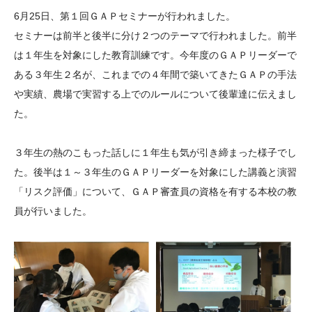
大学院生奨学金
国際学生交流プログラ
役員・評議員
公開情報
6
月
25
日、第１回ＧＡＰセミナーが行われました。
アクセス
ム
よくあるご質問
セミナーは前半と後半に分け２つのテーマで行われました。前半
日本語
English
マイページ
は１年生を対象にした教育訓練です。今年度のＧＡＰリーダーで
年報一覧
中谷財団レポート
ある３年生２名が、これまでの４年間で築いてきたＧＡＰの手法
科学教育振興助成・
サイトマップ
中谷財団アーカイブ
や実績、農場で実習する上でのルールについて後輩達に伝えまし
次世代理系人材育成プ
た。
ログラム助成
３年生の熱のこもった話しに１年生も気が引き締まった様子でし
た。後半は１～３年生のＧＡＰリーダーを対象にした講義と演習
「リスク評価」について、ＧＡＰ審査員の資格を有する本校の教
員が行いました。