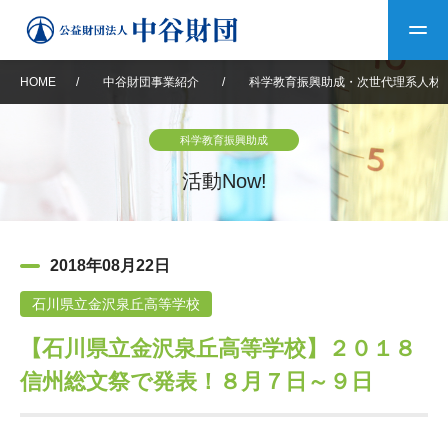
HOME
/
中谷財団事業紹介
/
科学教育振興助成・次世代理系人材
トップ
科学教育振興助成
中谷財団について
活動Now!
中谷財団について
理事長挨拶
中谷財団事業紹介
2018年08月22日
設立趣意書
中谷財団事業紹介
財団概要
中谷賞
中谷財団動画紹介
石川県立金沢泉丘高等学校
【石川県立金沢泉丘高等学校】２０１８
40年史デジタルブック
沿革
神戸賞
長期大型研究助成
その他情報
信州総文祭で発表！８月７日～９日
中谷財団40年史
研究助成
その他情報
交流助成
個人情報保護に関する
お問い合わせ
40年史別冊
基本方針