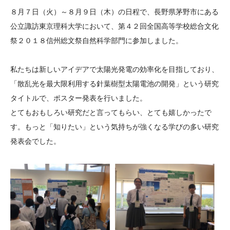
大学院生奨学金
国際学生交流プログラ
役員・評議員
公開情報
８月７日（火）～８月９日（木）の日程で、長野県茅野市にある
アクセス
ム
よくあるご質問
公立諏訪東京理科大学において、第４２回全国高等学校総合文化
日本語
English
マイページ
祭２０１８信州総文祭自然科学部門に参加しました。
年報一覧
中谷財団レポート
科学教育振興助成・
サイトマップ
中谷財団アーカイブ
私たちは新しいアイデアで太陽光発電の効率化を目指しており、
次世代理系人材育成プ
「散乱光を最大限利用する針葉樹型太陽電池の開発」という研究
ログラム助成
タイトルで、ポスター発表を行いました。
とてもおもしろい研究だと言ってもらい、とても嬉しかったで
す。もっと「知りたい」という気持ちが強くなる学びの多い研究
発表会でした。