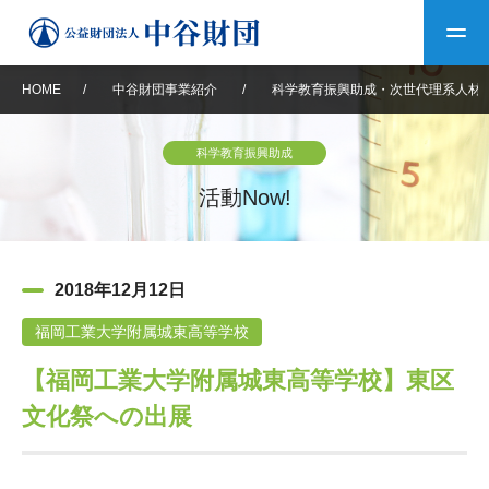
HOME
/
中谷財団事業紹介
/
科学教育振興助成・次世代理系人材
トップ
科学教育振興助成
中谷財団について
活動Now!
中谷財団について
理事長挨拶
中谷財団事業紹介
2018年12月12日
設立趣意書
中谷財団事業紹介
財団概要
中谷賞
中谷財団動画紹介
福岡工業大学附属城東高等学校
【福岡工業大学附属城東高等学校】東区
40年史デジタルブック
沿革
神戸賞
長期大型研究助成
その他情報
文化祭への出展
中谷財団40年史
研究助成
その他情報
交流助成
個人情報保護に関する
お問い合わせ
40年史別冊
基本方針