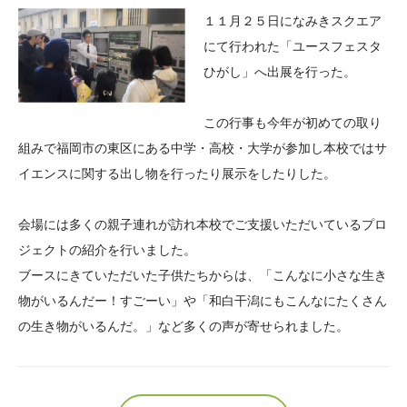
大学院生奨学金
国際学生交流プログラ
役員・評議員
公開情報
１１月２５日になみきスクエア
アクセス
ム
よくあるご質問
にて行われた「ユースフェスタ
日本語
English
マイページ
ひがし」へ出展を行った。
年報一覧
中谷財団レポート
科学教育振興助成・
サイトマップ
中谷財団アーカイブ
この行事も今年が初めての取り
次世代理系人材育成プ
組みで福岡市の東区にある中学・高校・大学が参加し本校ではサ
ログラム助成
イエンスに関する出し物を行ったり展示をしたりした。
会場には多くの親子連れが訪れ本校でご支援いただいているプロ
ジェクトの紹介を行いました。
ブースにきていただいた子供たちからは、「こんなに小さな生き
物がいるんだー！すごーい」や「和白干潟にもこんなにたくさん
の生き物がいるんだ。」など多くの声が寄せられました。