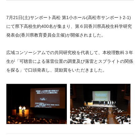
大学院生奨学金
国際学生交流プログラ
役員・評議員
公開情報
アクセス
ム
よくあるご質問
7月21日(土)サンポート高松 第1小ホール(高松市サンポート2-1)
日本語
English
マイページ
年報一覧
中谷財団レポート
にて県下高校生約400名が集まり、第６回香川県高校生科学研究
科学教育振興助成・
サイトマップ
中谷財団アーカイブ
発表会(香川県教育委員会主催)が開催されました。
次世代理系人材育成プ
広域コンソーシアムでの共同研究校を代表して、本校理数科３年
ログラム助成
生が「可聴音による落雷位置の調査及び落雷とスプライトの関係
を探る」で口頭発表し、奨励賞をいただきました。