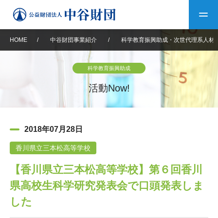
HOME
/
中谷財団事業紹介
/
科学教育振興助成・次世代理系人材
トップ
科学教育振興助成
中谷財団について
活動Now!
中谷財団について
理事長挨拶
中谷財団事業紹介
2018年07月28日
設立趣意書
中谷財団事業紹介
財団概要
中谷賞
中谷財団動画紹介
香川県立三本松高等学校
【香川県立三本松高等学校】第６回香川
40年史デジタルブック
沿革
神戸賞
長期大型研究助成
その他情報
県高校生科学研究発表会で口頭発表しま
中谷財団40年史
研究助成
その他情報
交流助成
個人情報保護に関する
した
お問い合わせ
40年史別冊
基本方針