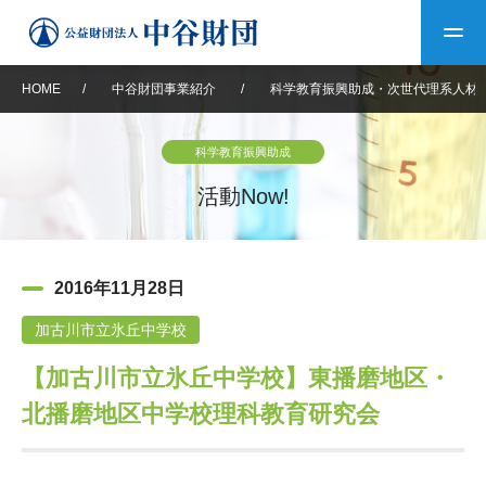
HOME
/
中谷財団事業紹介
/
科学教育振興助成・次世代理系人材
トップ
科学教育振興助成
中谷財団について
活動Now!
中谷財団について
理事長挨拶
中谷財団事業紹介
2016年11月28日
設立趣意書
中谷財団事業紹介
財団概要
中谷賞
中谷財団動画紹介
加古川市立氷丘中学校
【加古川市立氷丘中学校】東播磨地区・
40年史デジタルブック
沿革
神戸賞
長期大型研究助成
その他情報
北播磨地区中学校理科教育研究会
中谷財団40年史
研究助成
その他情報
交流助成
個人情報保護に関する
お問い合わせ
40年史別冊
基本方針