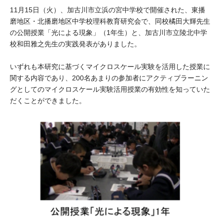
大学院生奨学金
国際学生交流プログラ
11月15日（火）、加古川市立浜の宮中学校で開催された、東播
役員・評議員
公開情報
磨地区・北播磨地区中学校理科教育研究会で、同校橘田大輝先生
アクセス
ム
よくあるご質問
日本語
English
マイページ
の公開授業「光による現象」（1年生）と、加古川市立陵北中学
年報一覧
中谷財団レポート
校和田雅之先生の実践発表がありました。
科学教育振興助成・
サイトマップ
中谷財団アーカイブ
いずれも本研究に基づくマイクロスケール実験を活用した授業に
次世代理系人材育成プ
関する内容であり、200名あまりの参加者にアクティブラーニン
ログラム助成
グとしてのマイクロスケール実験活用授業の有効性を知っていた
だくことができました。