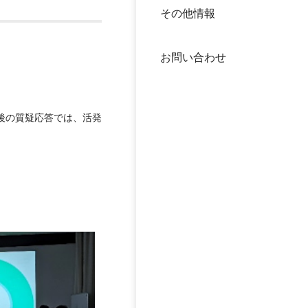
その他情報
40年
交流
中谷
お問い合わせ
大学
国際
役員
後の質疑応答では、活発
科学
公開
次世
年報
中谷