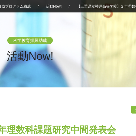
育成プログラム助成
/
活動Now!
/
【三重県立神戸高等学校】２年理数
科学教育振興助成
活動Now!
年理数科課題研究中間発表会