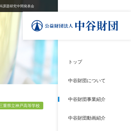
科課題研究中間発表会
トップ
理事
中谷
個人
基本
中谷財団について
設立
神戸
アク
中谷財団事業紹介
財団
長期
三重県立神戸高等学校
よく
中谷財団動画紹介
沿革
研究
サイ