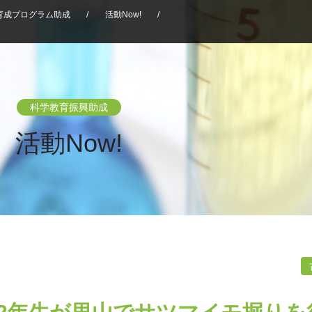
育成プログラム助成
/
活動Now!
/
科学教育振興助成
活動Now!