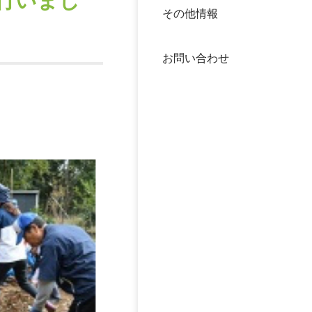
行いまし
その他情報
40年
交流
中谷
お問い合わせ
大学
国際
役員
科学
公開
次世
年報
中谷