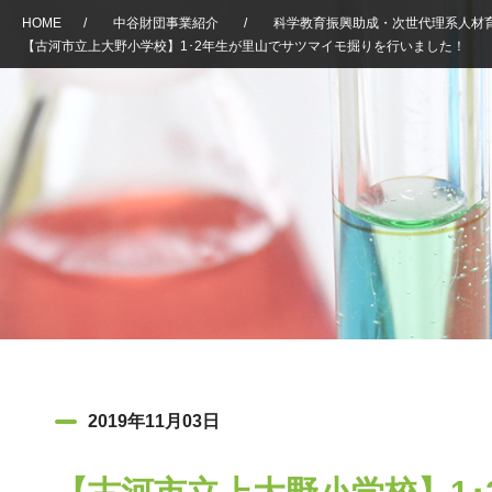
HOME
/
中谷財団事業紹介
/
科学教育振興助成・次世代理系人材
【古河市立上大野小学校】1･2年生が里山でサツマイモ掘りを行いました！
2019年11月03日