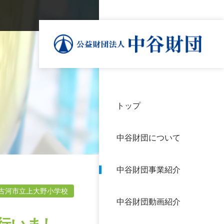
トップ
理事
中谷
個人
基本
中谷財団について
設立
神戸
アク
中谷財団事業紹介
財団
長期
よく
古河市立上大野小学校
中谷財団動画紹介
沿革
研究
サイ