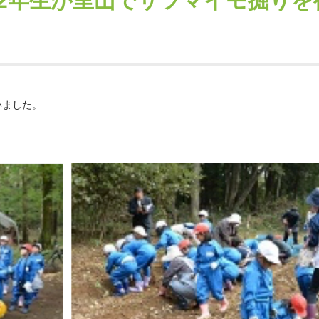
･2年生が里山でサツマイモ掘りを
いました。