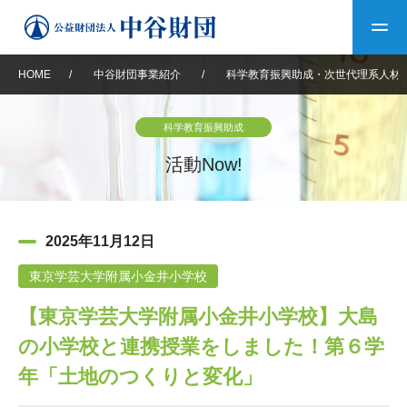
HOME
/
中谷財団事業紹介
/
科学教育振興助成・次世代理系人材
トップ
科学教育振興助成
中谷財団について
活動Now!
中谷財団について
理事長挨拶
中谷財団事業紹介
2025年11月12日
設立趣意書
中谷財団事業紹介
財団概要
中谷賞
中谷財団動画紹介
東京学芸大学附属小金井小学校
【東京学芸大学附属小金井小学校】大島
40年史デジタルブック
沿革
神戸賞
長期大型研究助成
その他情報
の小学校と連携授業をしました！第６学
中谷財団40年史
研究助成
その他情報
交流助成
個人情報保護に関する
年「土地のつくりと変化」
お問い合わせ
40年史別冊
基本方針