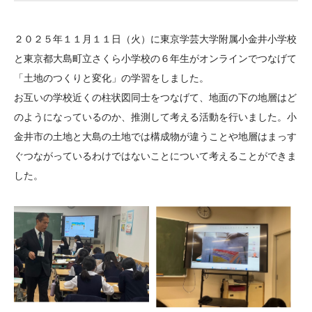
大学院生奨学金
国際学生交流プログラ
役員・評議員
公開情報
アクセス
ム
よくあるご質問
２０２５年１１月１１日（火）に東京学芸大学附属小金井小学校
日本語
English
マイページ
年報一覧
中谷財団レポート
と東京都大島町立さくら小学校の６年生がオンラインでつなげて
科学教育振興助成・
サイトマップ
中谷財団アーカイブ
「土地のつくりと変化」の学習をしました。
次世代理系人材育成プ
お互いの学校近くの柱状図同士をつなげて、地面の下の地層はど
のようになっているのか、推測して考える活動を行いました。小
ログラム助成
金井市の土地と大島の土地では構成物が違うことや地層はまっす
ぐつながっているわけではないことについて考えることができま
した。