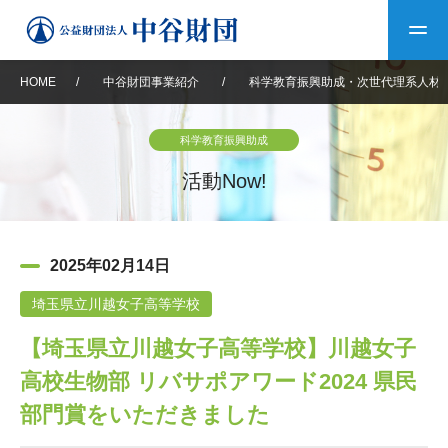
HOME
/
中谷財団事業紹介
/
科学教育振興助成・次世代理系人材
トップ
科学教育振興助成
中谷財団について
活動Now!
中谷財団について
理事長挨拶
中谷財団事業紹介
2025年02月14日
設立趣意書
中谷財団事業紹介
財団概要
中谷賞
中谷財団動画紹介
埼玉県立川越女子高等学校
【埼玉県立川越女子高等学校】川越女子
40年史デジタルブック
沿革
神戸賞
長期大型研究助成
その他情報
高校生物部 リバサポアワード2024 県民
中谷財団40年史
研究助成
その他情報
交流助成
個人情報保護に関する
部門賞をいただきました
お問い合わせ
40年史別冊
基本方針