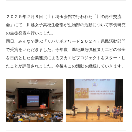
大学院生奨学金
国際学生交流プログラ
役員・評議員
公開情報
アクセス
ム
よくあるご質問
２０２５年２月８日（土）埼玉会館で行われた「川の再生交流
日本語
English
マイページ
年報一覧
中谷財団レポート
会」にて 川越女子高校生物部が生物部の活動について事例研究
科学教育振興助成・
サイトマップ
中谷財団アーカイブ
の生徒発表を行いました。
次世代理系人材育成プ
同日、みんなで選ぶ「リバサポアワード２０２４」県民活動部門
で受賞をいただきました。今年度、準絶滅危惧種ヌカエビの保全
ログラム助成
を目的とした企業連携によるヌカエビプロジェクトをスタートし
たことが評価されました。今後もこの活動を継続していきます。