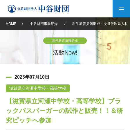
HOME
/
中谷財団事業紹介
/
科学教育振興助成・次世代理系人材
トップ
科学教育振興助成
中谷財団について
活動Now!
中谷財団について
理事長挨拶
中谷財団事業紹介
2025年07月10日
設立趣意書
中谷財団事業紹介
財団概要
中谷賞
中谷財団動画紹介
滋賀県立河瀬中学校・高等学校
【滋賀県立河瀬中学校・高等学校】ブラ
40年史デジタルブック
沿革
神戸賞
長期大型研究助成
その他情報
ックバスバーガーの試作と販売！！＆研
中谷財団40年史
研究助成
その他情報
交流助成
個人情報保護に関する
究ピッチへ参加
お問い合わせ
40年史別冊
基本方針