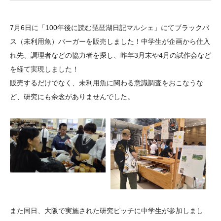
大学院生奨学金
国際学生交流プログラ
役員・評議員
公開情報
アクセス
ム
よくあるご質問
7月6日に「100年後に読む琵琶湖日記マルシェ」にてブラックバ
日本語
English
マイページ
年報一覧
中谷財団レポート
ス（未利用魚）バーガーを販売しました！中学生が企画から仕入
科学教育振興助成・
サイトマップ
中谷財団アーカイブ
れ先、調理者などの協力者を探し、昨年3月末や4月の試作会など
次世代理系人材育成プ
を経て実現しました！
販売するだけでなく、未利用魚に関わる意識調査をおこなうな
ログラム助成
ど、研究にも余念がありませんでした。
また同日、大阪で実施された研究ピッチに中学生が参加しまし