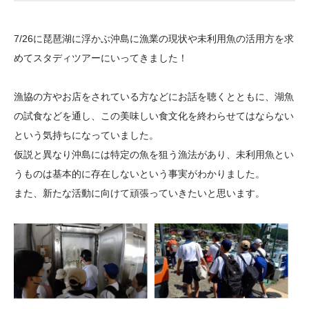
大学院生奨学金
国際学生交流プログラ
役員・評議員
公開情報
アクセス
ム
よくあるご質問
7/26に琵琶湖に浮かぶ沖島に漁業の現状や未利用魚の活用方を求
日本語
English
マイページ
年報一覧
中谷財団レポート
めてスタディツアーにいってきました！
科学教育振興助成・
サイトマップ
中谷財団アーカイブ
次世代理系人材育成プ
漁協の方やお店をされている方などにお話を聴くとともに、湖魚
の試食などを通し、この美味しい食文化を終わらせてはならない
ログラム助成
という気持ちになっていました。
仮説と異なり沖島には特定の魚を狙う漁法があり、未利用魚とい
うものは基本的に存在しないという事実がわかりました。
また、新たな活動に向けて頑張っていきたいと思います。