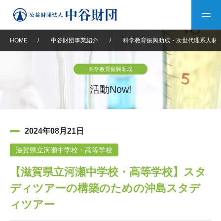
HOME
/
中谷財団事業紹介
/
科学教育振興助成・次世代理系人材
トップ
科学教育振興助成
中谷財団について
活動Now!
中谷財団について
理事長挨拶
中谷財団事業紹介
2024年08月21日
設立趣意書
中谷財団事業紹介
財団概要
中谷賞
中谷財団動画紹介
滋賀県立河瀬中学校・高等学校
【滋賀県立河瀬中学校・高等学校】スタ
40年史デジタルブック
沿革
神戸賞
長期大型研究助成
その他情報
ディツアーの構築のための沖島スタデ
中谷財団40年史
研究助成
その他情報
交流助成
個人情報保護に関する
ィツアー
お問い合わせ
40年史別冊
基本方針