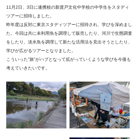
大学院生奨学金
国際学生交流プログラ
役員・評議員
公開情報
11月2日、3日に連携校の新渡戸文化中学校の中学生をスタディ
アクセス
ム
よくあるご質問
ツアーに招待しました。
日本語
English
マイページ
昨年度は反対に東京スタディツアーに招待され、学びを深めまし
年報一覧
中谷財団レポート
た。今回は共に未利用魚を調理して販売したり、河川で生態調査
科学教育振興助成・
サイトマップ
中谷財団アーカイブ
をしたり、淡水魚を調理して新たな活用法を見出そうとしたり、
次世代理系人材育成プ
学びが広がるツアーとなりました。
ログラム助成
こういった”旅”がハブとなって拡がっていくような学びを今後も
考えていきたいです。