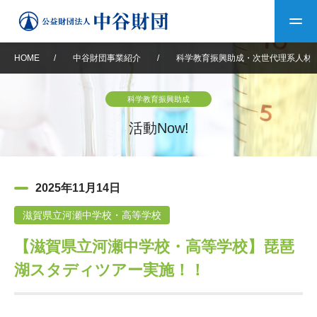
HOME
/
中谷財団事業紹介
/
科学教育振興助成・次世代理系人材
トップ
科学教育振興助成
中谷財団について
活動Now!
中谷財団について
理事長挨拶
中谷財団事業紹介
2025年11月14日
設立趣意書
中谷財団事業紹介
財団概要
中谷賞
中谷財団動画紹介
滋賀県立河瀬中学校・高等学校
【滋賀県立河瀬中学校・高等学校】琵琶
40年史デジタルブック
沿革
神戸賞
長期大型研究助成
その他情報
湖スタディツアー実施！！
中谷財団40年史
研究助成
その他情報
交流助成
個人情報保護に関する
お問い合わせ
40年史別冊
基本方針