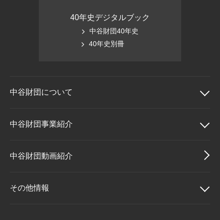
40年史デジタルブック
中谷財団40年史
40年史別冊
中谷財団に
ついて
中谷財団について
中谷財団事業紹介
理事長挨拶
中谷財団事業紹介
中谷財団動画紹介
設立趣意書
中谷賞
その他情報
財団概要
神戸賞
その他情報