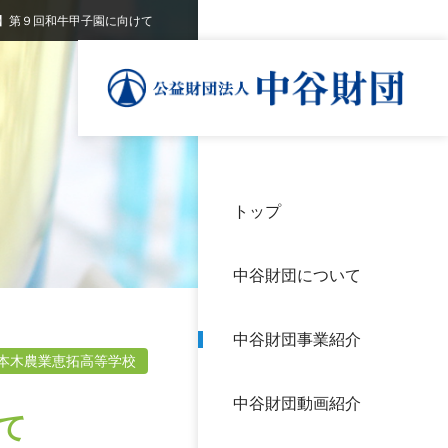
】第９回和牛甲子園に向けて
トップ
理事
中谷
個人
基本
中谷財団について
設立
神戸
アク
中谷財団事業紹介
財団
長期
本木農業恵拓高等学校
よく
中谷財団動画紹介
沿革
研究
て
サイ