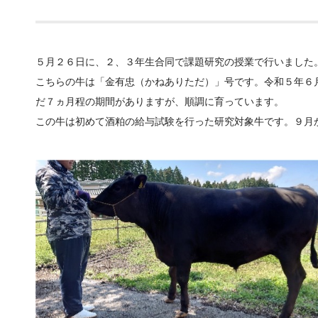
５月２６日に、２、３年生合同で課題研究の授業で行いました
こちらの牛は「金有忠（かねありただ）」号です。令和５年６
だ７ヵ月程の期間がありますが、順調に育っています。
この牛は初めて酒粕の給与試験を行った研究対象牛です。９月