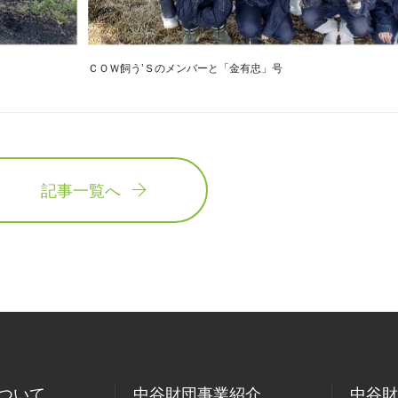
ＣＯＷ飼う’Ｓのメンバーと「金有忠」号
記事一覧へ
ついて
中谷財団事業紹介
中谷財