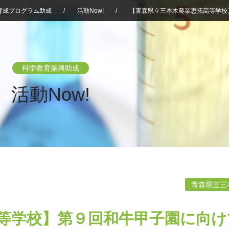
育成プログラム助成
/
活動Now!
/
【青森県立三本木農業恵拓高等学校
科学教育振興助成
活動Now!
青森県立三
等学校】第９回和牛甲子園に向け