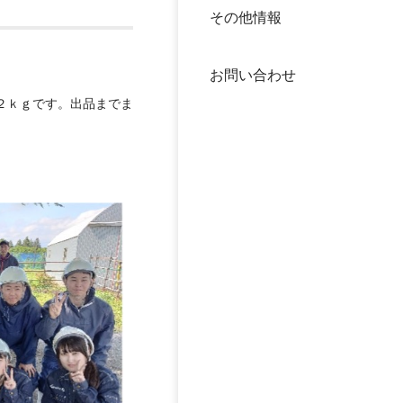
その他情報
40年
交流
中谷
お問い合わせ
大学
２ｋｇです。出品までま
国際
役員
科学
公開
次世
年報
中谷