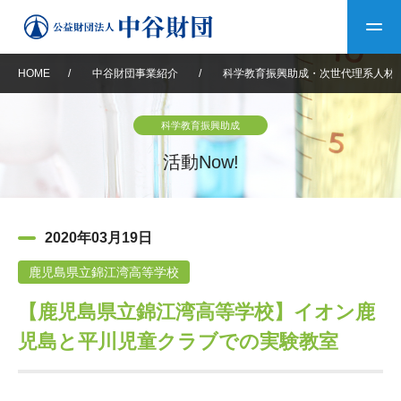
HOME
/
中谷財団事業紹介
/
科学教育振興助成・次世代理系人材
トップ
科学教育振興助成
中谷財団について
活動Now!
中谷財団について
理事長挨拶
中谷財団事業紹介
2020年03月19日
設立趣意書
中谷財団事業紹介
財団概要
中谷賞
中谷財団動画紹介
鹿児島県立錦江湾高等学校
【鹿児島県立錦江湾高等学校】イオン鹿
40年史デジタルブック
沿革
神戸賞
長期大型研究助成
その他情報
児島と平川児童クラブでの実験教室
中谷財団40年史
研究助成
その他情報
交流助成
個人情報保護に関する
お問い合わせ
40年史別冊
基本方針