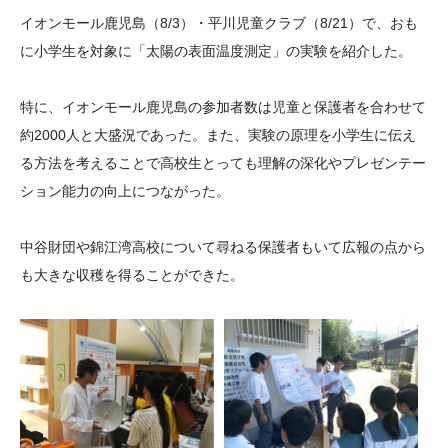
大学院生奨学金
国際学生交流プログラ
役員・評議員
公開情報
イオンモール鹿児島（8/3）・平川児童クラブ（8/21）で、おも
アクセス
ム
よくあるご質問
に小学生を対象に「太陽の表面温度測定」の実験を紹介した。
日本語
English
マイページ
年報一覧
中谷財団レポート
特に、イオンモール鹿児島の参加者数は児童と保護者を合わせて
科学教育振興助成・
サイトマップ
中谷財団アーカイブ
約2000人と大盛況であった。また、実験の原理を小学生に伝え
次世代理系人材育成プ
る方法を考えることで高校生とっても理解の深化やプレゼンテー
ログラム助成
ション能力の向上につながった。
中谷財団や錦江湾高校について尋ねる保護者もいて広報の点から
も大きな収穫を得ることができた。