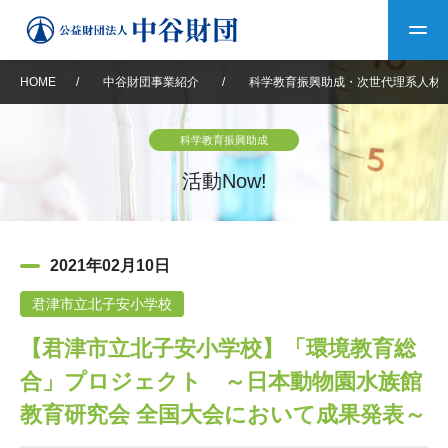
HOME
/
中谷財団事業紹介
/
科学教育振興助成・次世代理系人材
トップ
科学教育振興助成
中谷財団について
活動Now!
中谷財団について
理事長挨拶
中谷財団事業紹介
2021年02月10日
設立趣意書
中谷財団事業紹介
財団概要
中谷賞
中谷財団動画紹介
君津市立北子安小学校
【君津市立北子安小学校】「環境教育総
40年史デジタルブック
沿革
神戸賞
長期大型研究助成
その他情報
合」プロジェクト ～日本動物園水族館
中谷財団40年史
研究助成
その他情報
交流助成
個人情報保護に関する
教育研究会 全国大会において成果発表～
お問い合わせ
40年史別冊
基本方針