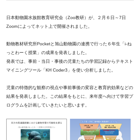
大学院生奨学金
国際学生交流プログラ
役員・評議員
公開情報
アクセス
ム
よくあるご質問
日本動物園水族館教育研究会（Zoo教研）が、２月６日～7日
日本語
English
マイページ
年報一覧
中谷財団レポート
Zoomによってネット上で開催されました。
科学教育振興助成・
サイトマップ
中谷財団アーカイブ
次世代理系人材育成プ
動物教材研究所Pocketと旭山動物園の連携で行った６年生「i-ね
っとわーく授業」の成果を発表しました。
ログラム助成
発表では、事前・当日・事後の児童たちの学習記録からテキスト
マイニングツール「KH Coder3」を使い分析しました。
児童の特徴的な観察の視点や事前事後の変容と教育的効果などの
結果を発表しました。この結果をもとに、来年度へ向けて学習プ
ログラムを計画していきたいと思います。