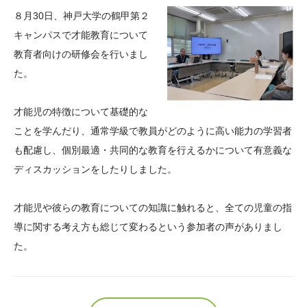
大学院生奨学金
国際学生交流プログラ
役員・評議員
公開情報
８月30日、神戸大学の鶴甲第２
アクセス
ム
よくあるご質問
キャンパスで才能教育について
日本語
English
マイページ
教育者向けの研修会を行いまし
年報一覧
中谷財団レポート
た。
科学教育振興助成・
サイトマップ
中谷財団アーカイブ
次世代理系人材育成プ
才能児の特徴について基礎的な
ログラム助成
ことを学んだり、通常学級で教員がどのように高い能力の学習者
も配慮し、個別最適・共同的な教育を行えるかについて有意義な
ディスカッションをしたりしました。
才能児や彼らの教育についての知識に触れると、全ての児童の指
導に関する考え方も総じて変わるという参加者の声がありまし
た。