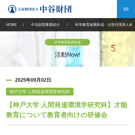
HOME
/
中谷財団事業紹介
/
科学教育振興助成・次世代理系人材
トップ
科学教育振興助成
中谷財団について
活動Now!
中谷財団について
理事長挨拶
中谷財団事業紹介
2025年09月02日
設立趣意書
中谷財団事業紹介
財団概要
中谷賞
中谷財団動画紹介
神戸大学 人間発達環境学研究科
【神戸大学 人間発達環境学研究科】才能
40年史デジタルブック
沿革
神戸賞
長期大型研究助成
その他情報
教育について教育者向けの研修会
中谷財団40年史
研究助成
その他情報
交流助成
個人情報保護に関する
お問い合わせ
40年史別冊
基本方針