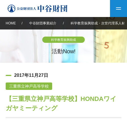
HOME
/
中谷財団事業紹介
/
科学教育振興助成・次世代理系人材
トップ
科学教育振興助成
中谷財団について
活動Now!
中谷財団について
理事長挨拶
中谷財団事業紹介
2017年11月27日
設立趣意書
中谷財団事業紹介
財団概要
中谷賞
中谷財団動画紹介
三重県立神戸高等学校
【三重県立神戸高等学校】HONDAワイ
40年史デジタルブック
沿革
神戸賞
長期大型研究助成
その他情報
ガヤミーティング
中谷財団40年史
研究助成
その他情報
交流助成
個人情報保護に関する
お問い合わせ
40年史別冊
基本方針