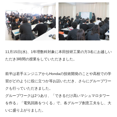
大学院生奨学金
国際学生交流プログラ
役員・評議員
公開情報
アクセス
ム
よくあるご質問
日本語
English
マイページ
年報一覧
中谷財団レポート
科学教育振興助成・
サイトマップ
中谷財団アーカイブ
次世代理系人材育成プ
ログラム助成
11月15日(水)、1年理数科対象に本田技研工業の方3名にお越しい
ただき3時間の授業をしていただきました。
前半は若手エンジニアからHondaの技術開発のことや高校での学
習がどのように役に立つか等お話いただき、さらにグループワー
クも行っていただきました。
グループワークは2つあり、「できるだけ高いマシュマロタワー
を作る」「電気回路をつくる」で、各グループ創意工夫をし、大
いに盛り上がりました。