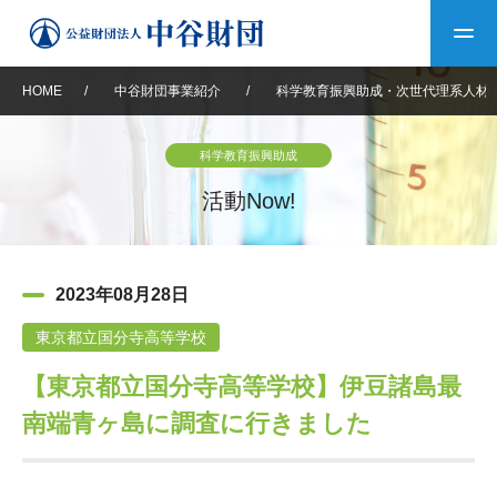
HOME
/
中谷財団事業紹介
/
科学教育振興助成・次世代理系人材
トップ
科学教育振興助成
中谷財団について
活動Now!
中谷財団について
理事長挨拶
中谷財団事業紹介
2023年08月28日
設立趣意書
中谷財団事業紹介
財団概要
中谷賞
中谷財団動画紹介
東京都立国分寺高等学校
【東京都立国分寺高等学校】伊豆諸島最
40年史デジタルブック
沿革
神戸賞
長期大型研究助成
その他情報
南端青ヶ島に調査に行きました
中谷財団40年史
研究助成
その他情報
交流助成
個人情報保護に関する
お問い合わせ
40年史別冊
基本方針