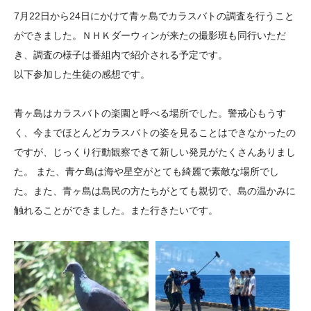
大学院生奨学金
国際学生交流プログラ
役員・評議員
公開情報
7月22日から24日にかけて青ヶ島でカラスバトの調査を行うこと
アクセス
ム
よくあるご質問
ができました。ＮＨＫダーウィンが来たの撮影班も同行いただ
日本語
English
マイページ
き、調査の様子は番組内で紹介される予定です。
年報一覧
中谷財団レポート
以下参加した生徒の感想です。
科学教育振興助成・
サイトマップ
中谷財団アーカイブ
次世代理系人材育成プ
青ヶ島はカラスバトの楽園と呼べる場所でした。警戒心もうす
ログラム助成
く、今までほとんどカラスバトの姿を見ることはできなかったの
ですが、じっくり行動観察できて新しい発見がたくさんありまし
た。 また、青ケ島は海や星空がとても綺麗で素敵な場所でし
た。また、青ヶ島は島民の方たちがとても親切で、島の温かみに
触れることができました。また行きたいです。