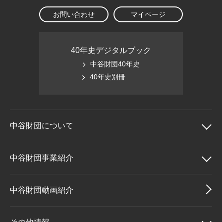
お問い合わせ
マイページ
40年史デジタルブック
中谷財団40年史
40年史別冊
中谷財団に
ついて
中谷財団について
中谷財団事業紹介
理事長挨拶
中谷財団事業紹介
中谷財団動画紹介
設立趣意書
中谷賞