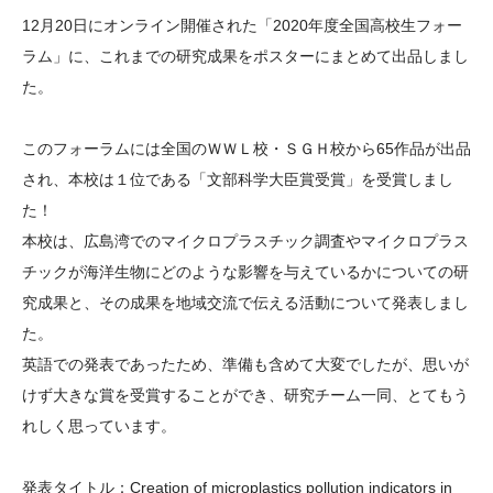
大学院生奨学金
国際学生交流プログラ
役員・評議員
公開情報
12月20日にオンライン開催された「2020年度全国高校生フォー
アクセス
ム
よくあるご質問
ラム」に、これまでの研究成果をポスターにまとめて出品しまし
日本語
English
マイページ
た。
年報一覧
中谷財団レポート
科学教育振興助成・
サイトマップ
中谷財団アーカイブ
このフォーラムには全国のＷＷＬ校・ＳＧＨ校から65作品が出品
次世代理系人材育成プ
され、本校は１位である「文部科学大臣賞受賞」を受賞しまし
ログラム助成
た！
本校は、広島湾でのマイクロプラスチック調査やマイクロプラス
チックが海洋生物にどのような影響を与えているかについての研
究成果と、その成果を地域交流で伝える活動について発表しまし
た。
英語での発表であったため、準備も含めて大変でしたが、思いが
けず大きな賞を受賞することができ、研究チーム一同、とてもう
れしく思っています。
発表タイトル：Creation of microplastics pollution indicators in