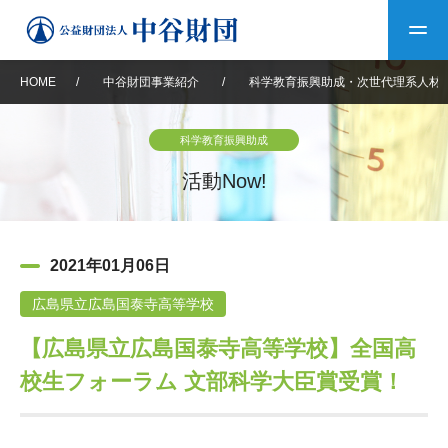
HOME
/
中谷財団事業紹介
/
科学教育振興助成・次世代理系人材
トップ
科学教育振興助成
中谷財団について
活動Now!
中谷財団について
理事長挨拶
中谷財団事業紹介
2021年01月06日
設立趣意書
中谷財団事業紹介
財団概要
中谷賞
中谷財団動画紹介
広島県立広島国泰寺高等学校
【広島県立広島国泰寺高等学校】全国高
40年史デジタルブック
沿革
神戸賞
長期大型研究助成
その他情報
校生フォーラム 文部科学大臣賞受賞！
中谷財団40年史
研究助成
その他情報
交流助成
個人情報保護に関する
お問い合わせ
40年史別冊
基本方針