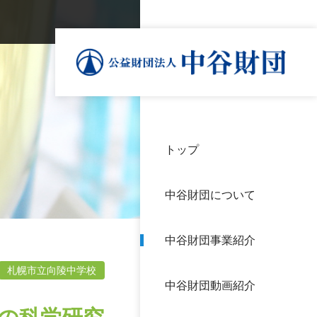
トップ
理事
中谷
個人
基本
中谷財団について
設立
神戸
アク
中谷財団事業紹介
財団
長期
よく
札幌市立向陵中学校
中谷財団動画紹介
沿革
研究
サイ