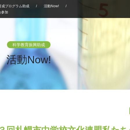
育成プログラム助成
/
活動Now!
/
会参加
科学教育振興助成
活動Now!