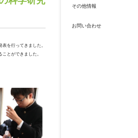
の科学研究
その他情報
40年
交流
中谷
お問い合わせ
大学
発表を行ってきました。
国際
役員
ることができました。
科学
公開
次世
年報
中谷