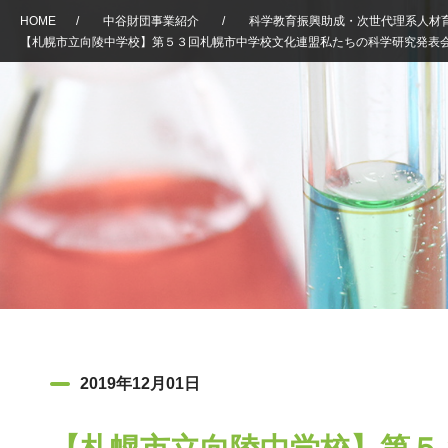
HOME
/
中谷財団事業紹介
/
科学教育振興助成・次世代理系人材
【札幌市立向陵中学校】第５３回札幌市中学校文化連盟私たちの科学研究発表
2019年12月01日