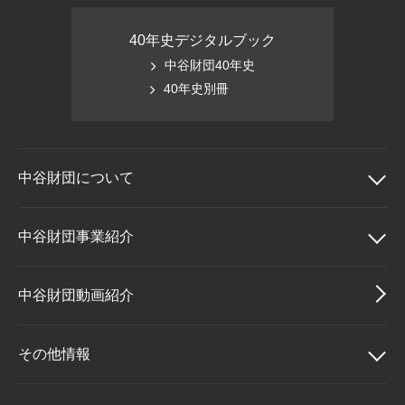
40年史デジタルブック
中谷財団40年史
40年史別冊
中谷財団に
ついて
中谷財団について
中谷財団事業紹介
理事長挨拶
中谷財団事業紹介
中谷財団動画紹介
設立趣意書
中谷賞
その他情報