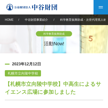
HOME
/
中谷財団事業紹介
/
科学教育振興助成・次世代理系人材
トップ
科学教育振興助成
中谷財団について
活動Now!
中谷財団について
理事長挨拶
中谷財団事業紹介
2023年12月12日
設立趣意書
中谷財団事業紹介
財団概要
中谷賞
中谷財団動画紹介
札幌市立向陵中学校
【札幌市立向陵中学校】中高生によるサ
40年史デジタルブック
沿革
神戸賞
長期大型研究助成
その他情報
イエンス広場に参加しました
中谷財団40年史
研究助成
その他情報
交流助成
個人情報保護に関する
お問い合わせ
40年史別冊
基本方針