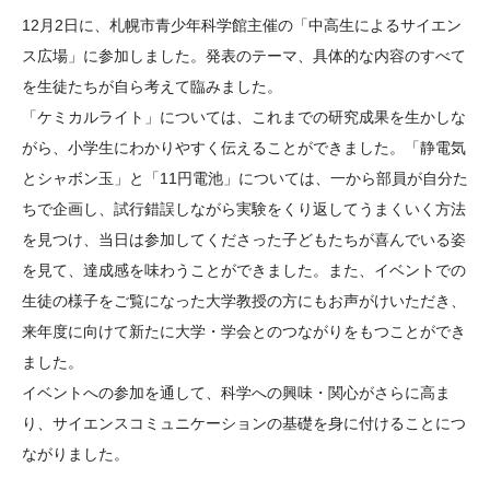
大学院生奨学金
国際学生交流プログラ
役員・評議員
公開情報
12
月2日に、札幌市青少年科学館主催の「中高生によるサイエン
アクセス
ム
よくあるご質問
ス広場」に参加しました。発表のテーマ、具体的な内容のすべて
日本語
English
マイページ
を生徒たちが自ら考えて臨みました。
年報一覧
中谷財団レポート
「ケミカルライト」については、これまでの研究成果を生かしな
科学教育振興助成・
サイトマップ
中谷財団アーカイブ
がら、小学生にわかりやすく伝えることができました。「静電気
次世代理系人材育成プ
とシャボン玉」と「
11
円電池」については、一から部員が自分た
ログラム助成
ちで企画し、試行錯誤しながら実験をくり返してうまくいく方法
を見つけ、当日は参加してくださった子どもたちが喜んでいる姿
を見て、達成感を味わうことができました。また、イベントでの
生徒の様子をご覧になった大学教授の方にもお声がけいただき、
来年度に向けて新たに大学・学会とのつながりをもつことができ
ました。
イベントへの参加を通して、科学への興味・関心がさらに高ま
り、サイエンスコミュニケーションの基礎を身に付けることにつ
ながりました。