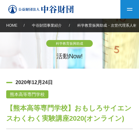
HOME
/
中谷財団事業紹介
/
科学教育振興助成・次世代理系人材
トップ
科学教育振興助成
中谷財団について
活動Now!
中谷財団について
理事長挨拶
中谷財団事業紹介
2020年12月24日
設立趣意書
中谷財団事業紹介
財団概要
中谷賞
中谷財団動画紹介
熊本高等専門学校
【熊本高等専門学校】おもしろサイエン
40年史デジタルブック
沿革
神戸賞
長期大型研究助成
その他情報
スわくわく実験講座2020(オンライン)
中谷財団40年史
研究助成
その他情報
交流助成
個人情報保護に関する
お問い合わせ
40年史別冊
基本方針