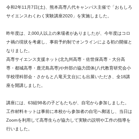
大学院生奨学金
国際学生交流プログラ
役員・評議員
公開情報
令和2年11月7日(土)、熊本高専八代キャンパス主催で「おもしろ
アクセス
ム
よくあるご質問
サイエンスわくわく実験講座2020」を実施しました。
日本語
English
マイページ
年報一覧
中谷財団レポート
昨年度は、2,000人以上の来場者がありましたが、今年度はコロ
科学教育振興助成・
サイトマップ
中谷財団アーカイブ
ナ禍の現状を考慮し、事前予約制でオンラインによる初の開催と
次世代理系人材育成プ
なりました。
ログラム助成
高専サイエンス支援ネット(北九州高専・佐世保高専・大分高
専・都城高専・鹿児島高専)や外部の協力団体(八代教育研究会小
学校理科部会・さかもと八竜天文台)にも出展いただき、全18講
座を開講しました。
講座には、63組98名の子どもたちが、自宅から参加しました。
工作材料キットは事前に本校から参加者の自宅へ郵送し、当日は
Zoomを利用して高専生らが協力して実験の説明や工作の指導を
行いました。