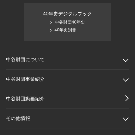
40年史デジタルブック
中谷財団40年史
40年史別冊
中谷財団に
ついて
中谷財団について
中谷財団事業紹介
理事長挨拶
中谷財団事業紹介
中谷財団動画紹介
設立趣意書
中谷賞
その他情報