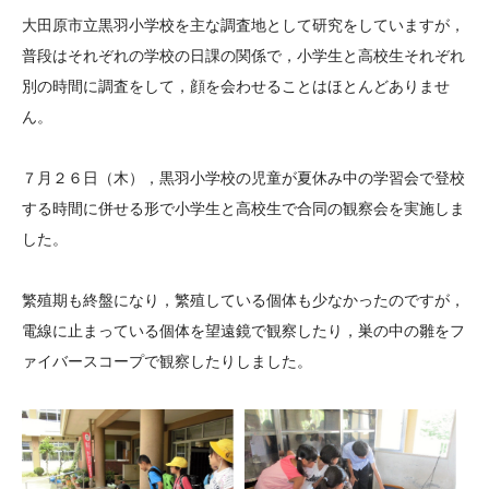
大学院生奨学金
国際学生交流プログラ
役員・評議員
公開情報
大田原市立黒羽小学校を主な調査地として研究をしていますが，
アクセス
ム
よくあるご質問
普段はそれぞれの学校の日課の関係で，小学生と高校生それぞれ
日本語
English
マイページ
別の時間に調査をして，顔を会わせることはほとんどありませ
年報一覧
中谷財団レポート
ん。
科学教育振興助成・
サイトマップ
中谷財団アーカイブ
次世代理系人材育成プ
７月２６日（木），黒羽小学校の児童が夏休み中の学習会で登校
ログラム助成
する時間に併せる形で小学生と高校生で合同の観察会を実施しま
した。
繁殖期も終盤になり，繁殖している個体も少なかったのですが，
電線に止まっている個体を望遠鏡で観察したり，巣の中の雛をフ
ァイバースコープで観察したりしました。