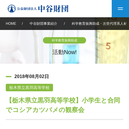
HOME
/
中谷財団事業紹介
/
科学教育振興助成・次世代理系人材
トップ
科学教育振興助成
中谷財団について
活動Now!
中谷財団について
理事長挨拶
中谷財団事業紹介
2018年08月02日
設立趣意書
中谷財団事業紹介
財団概要
中谷賞
中谷財団動画紹介
栃木県立黒羽高等学校
【栃木県立黒羽高等学校】小学生と合同
40年史デジタルブック
沿革
神戸賞
長期大型研究助成
その他情報
でコシアカツバメの観察会
中谷財団40年史
研究助成
その他情報
交流助成
個人情報保護に関する
お問い合わせ
40年史別冊
基本方針