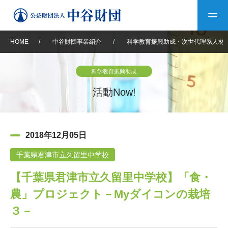
HOME
/
中谷財団事業紹介
/
科学教育振興助成・次世代理系人材
トップ
科学教育振興助成
中谷財団について
活動Now!
中谷財団について
理事長挨拶
中谷財団事業紹介
2018年12月05日
設立趣意書
中谷財団事業紹介
財団概要
中谷賞
中谷財団動画紹介
千葉県君津市立久留里中学校
【千葉県君津市立久留里中学校】「食・
40年史デジタルブック
沿革
神戸賞
長期大型研究助成
その他情報
農」プロジェクト－Myダイコンの栽培
中谷財団40年史
研究助成
その他情報
交流助成
個人情報保護に関する
３－
お問い合わせ
40年史別冊
基本方針