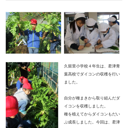
大学院生奨学金
国際学生交流プログラ
役員・評議員
公開情報
アクセス
ム
よくあるご質問
日本語
English
マイページ
年報一覧
中谷財団レポート
科学教育振興助成・
サイトマップ
中谷財団アーカイブ
次世代理系人材育成プ
ログラム助成
久留里小学校４年生は、君津青
葉高校でダイコンの収穫を行い
ました。
自分が種まきから取り組んだダ
イコンを収穫しました。
種を植えてからダイコンもだい
ぶ成長しました。今回は、君津