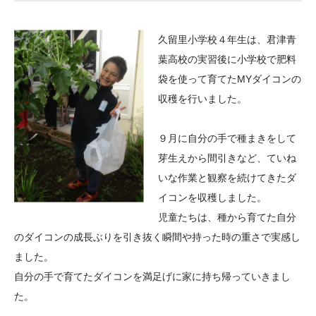
大学院生奨学金
国際学生交流プログラ
役員・評議員
公開情報
アクセス
ム
よくあるご質問
久留里小学校４年生は、君津青
日本語
English
マイページ
年報一覧
中谷財団レポート
葉高校の実習後に小学校で肥料
科学教育振興助成・
サイトマップ
中谷財団アーカイブ
袋を使って育てたMYダイコンの
次世代理系人材育成プ
収穫を行いました。
ログラム助成
９月に自分の手で種まきをして
芽生えから間引きなど、ていね
いな作業と観察を続けてきたダ
イコンを収穫しました。
児童たちは、種から育てた自分
のダイコンの成長ぶりを引き抜く瞬間や持った時の重さで実感し
ました。
自分の手で育てたダイコンを満足げに家に持ち帰っていきまし
た。