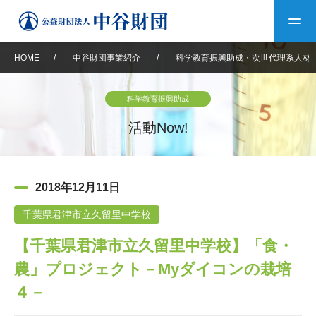
HOME
/
中谷財団事業紹介
/
科学教育振興助成・次世代理系人材
トップ
科学教育振興助成
中谷財団について
活動Now!
中谷財団について
理事長挨拶
中谷財団事業紹介
2018年12月11日
設立趣意書
中谷財団事業紹介
財団概要
中谷賞
中谷財団動画紹介
千葉県君津市立久留里中学校
【千葉県君津市立久留里中学校】「食・
40年史デジタルブック
沿革
神戸賞
長期大型研究助成
その他情報
農」プロジェクト－Myダイコンの栽培
中谷財団40年史
研究助成
その他情報
交流助成
個人情報保護に関する
４－
お問い合わせ
40年史別冊
基本方針