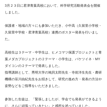
大学院生奨学金
国際学生交流プログラ
役員・評議員
公開情報
3月２３日に君津青葉高校において、科学研究活動発表会を開催
アクセス
ム
よくあるご質問
しました。
日本語
English
マイページ
年報一覧
中谷財団レポート
保護者・地域の方々にも参加いただき、小中高（久留里小学校・
科学教育振興助成・
サイトマップ
中谷財団アーカイブ
久留里中学校・君津青葉高校）連携のポスター発表を行いまし
次世代理系人材育成プ
た。
ログラム助成
高校生は３テーマ・中学生は、ヒメコマツ保護プロジェクトと青
葉メダカプロジェクトの２テーマ・小学生は、バケツイネ・MY
ダイコンの２テーマで発表しました。
指導講師として、秀明大学の鳩貝太郎先生・寺前洋生先生・農研
機構の笹川由紀先生をお招きして、研究の進め方・発表の方法や
姿勢などをご指導をいただきました。
参加した生徒は、「緊張しましたが、学会でも発表ができるよう
に、さらに頑張っていきたい」と感想を述べていました。