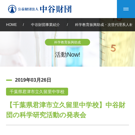
HOME
/
中谷財団事業紹介
/
科学教育振興助成・次世代理系人材
トップ
科学教育振興助成
中谷財団について
活動Now!
中谷財団について
理事長挨拶
中谷財団事業紹介
2019年03月26日
設立趣意書
中谷財団事業紹介
財団概要
中谷賞
中谷財団動画紹介
千葉県君津市立久留里中学校
【千葉県君津市立久留里中学校】中谷財
40年史デジタルブック
沿革
神戸賞
長期大型研究助成
その他情報
団の科学研究活動の発表会
中谷財団40年史
研究助成
その他情報
交流助成
個人情報保護に関する
お問い合わせ
40年史別冊
基本方針