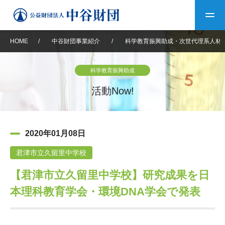
HOME
/
中谷財団事業紹介
/
科学教育振興助成・次世代理系人材
トップ
科学教育振興助成
中谷財団について
活動Now!
中谷財団について
理事長挨拶
中谷財団事業紹介
2020年01月08日
設立趣意書
中谷財団事業紹介
財団概要
中谷賞
中谷財団動画紹介
君津市立久留里中学校
【君津市立久留里中学校】研究成果を日
40年史デジタルブック
沿革
神戸賞
長期大型研究助成
その他情報
本理科教育学会・環境DNA学会で発表
中谷財団40年史
研究助成
その他情報
交流助成
個人情報保護に関する
お問い合わせ
40年史別冊
基本方針