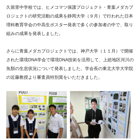
大学院生奨学金
国際学生交流プログラ
役員・評議員
公開情報
久留里中学校では、ヒメコマツ保護プロジェクト・青葉メダカプ
アクセス
ム
よくあるご質問
ロジェクトの研究活動の成果を静岡大学（９月）で行われた日本
日本語
English
マイページ
理科教育学会の中高生ポスター発表で多くの参加者の中で、取り
年報一覧
中谷財団レポート
組みの成果を発表しました。
科学教育振興助成・
サイトマップ
中谷財団アーカイブ
次世代理系人材育成プ
さらに青葉メダカプロジェクトでは、神戸大学（１１月）で開催
ログラム助成
された環境DNA学会で環境DNA技術を活用して、上総地区河川の
魚類の生息状況について発表しました。学会長の東北大学大学院
の近藤教授より審査員特別賞をいただきました。