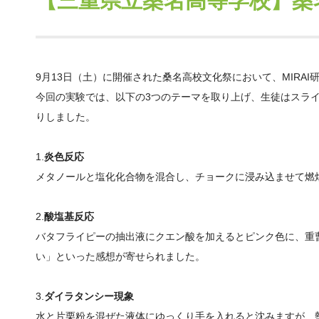
【三重県立桑名高等学校】桑
9月13日（土）に開催された桑名高校文化祭において、MIR
今回の実験では、以下の3つのテーマを取り上げ、生徒はスラ
りしました。
1.
炎色反応
メタノールと塩化化合物を混合し、チョークに浸み込ませて燃
2.
酸塩基反応
バタフライピーの抽出液にクエン酸を加えるとピンク色に、重
い」といった感想が寄せられました。
3.
ダイラタンシー現象
水と片栗粉を混ぜた液体にゆっくり手を入れると沈みますが、