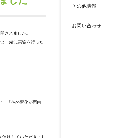
ました
その他情報
40年
交流
中谷
お問い合わせ
大学
公開されました。
者と一緒に実験を行った
国際
役員
科学
公開
次世
年報
い」「色の変化が面白
中谷
を体験していただきまし