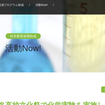
育成プログラム助成
/
活動Now!
/
科学教育振興助成
活動Now!