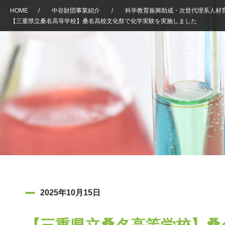
HOME
/
中谷財団事業紹介
/
科学教育振興助成・次世代理系人材
【三重県立桑名高等学校】桑名高校文化祭で化学実験を実施しました
2025年10月15日