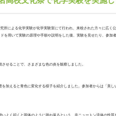
名高校文化祭で化学実験を実施し
AI研究所による化学実験が化学実験室にて行われ、来校された方々に広く
イドを用いて実験の原理や手順や説明をした後、実験を見せたり、参加
焼させることで、さまざまな色の炎を観察しました。
曹を加えると青色に変化する様子を紹介しました。参加者からは「美し
勢いよく叩くと固体のように跳ね返るという、非ニュートン流体の性質