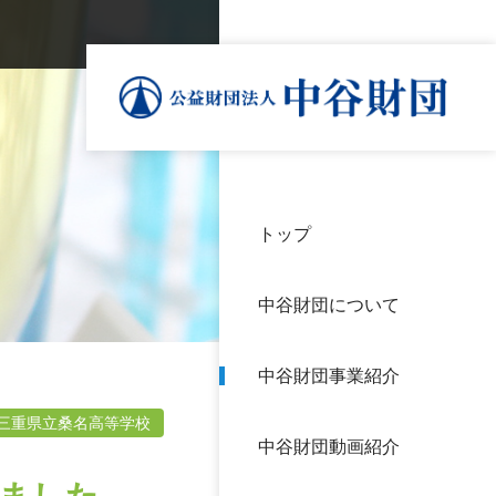
トップ
理事
中谷
個人
基本
中谷財団について
設立
神戸
アク
中谷財団事業紹介
財団
長期
よく
三重県立桑名高等学校
中谷財団動画紹介
沿革
研究
サイ