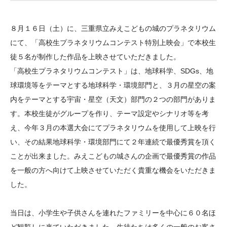
大学院生奨学金
国際学生交流プログラ
役員・評議員
公開情報
アクセス
ム
よくあるご質問
８月１６日（土）に、三重県立みえこどもの城のプラネタリウム
日本語
English
マイページ
年報一覧
中谷財団レポート
にて、「高校生プラネタリウムコンテスト特別上映会」で本校生
科学教育振興助成・
サイトマップ
中谷財団アーカイブ
徒５名が制作した作品を上映させていただきました。
次世代理系人材育成プ
「高校生プラネタリウムコンテスト」は、地球科学、SDGs、地
球環境等をテーマとする地球科学・環境部門と、３月の星空の案
ログラム助成
内をテーマとする宇宙・星空（天文）部門の２つの部門がありま
す。本校生徒がグループを作り、テーマ設定やシナリオ等を考
え、今年３月の本選大会にてプラネタリウムを使用して上映を行
い、その結果地球科学・環境部門にて２年連続で最優秀賞を頂く
ことが出来ました。みえこどもの城さんの企画で最優秀賞の作品
を一般の方へ向けて上映させていただく貴重な機会をいただきま
した。
当日は、小学生や子供さんを連れたファミリーを中心に６０名ほ