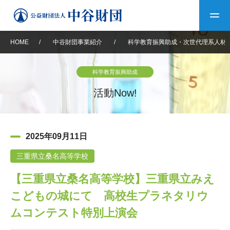
HOME
/
中谷財団事業紹介
/
科学教育振興助成・次世代理系人材
トップ
科学教育振興助成
中谷財団について
活動Now!
中谷財団について
理事長挨拶
中谷財団事業紹介
2025年09月11日
設立趣意書
中谷財団事業紹介
財団概要
中谷賞
中谷財団動画紹介
三重県立桑名高等学校
【三重県立桑名高等学校】三重県立みえ
40年史デジタルブック
沿革
神戸賞
長期大型研究助成
その他情報
こどもの城にて 高校生プラネタリウ
中谷財団40年史
研究助成
その他情報
交流助成
個人情報保護に関する
ムコンテスト特別上演会
お問い合わせ
40年史別冊
基本方針