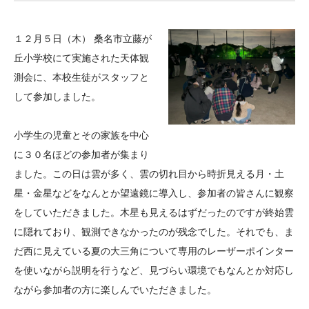
大学院生奨学金
国際学生交流プログラ
役員・評議員
公開情報
アクセス
ム
よくあるご質問
１２月５日（木） 桑名市立藤が
日本語
English
マイページ
年報一覧
中谷財団レポート
丘小学校にて実施された天体観
科学教育振興助成・
サイトマップ
中谷財団アーカイブ
測会に、本校生徒がスタッフと
次世代理系人材育成プ
して参加しました。
ログラム助成
小学生の児童とその家族を中心
に３０名ほどの参加者が集まり
ました。この日は雲が多く、雲の切れ目から時折見える月・土
星・金星などをなんとか望遠鏡に導入し、参加者の皆さんに観察
をしていただきました。木星も見えるはずだったのですが終始雲
に隠れており、観測できなかったのが残念でした。それでも、ま
だ西に見えている夏の大三角について専用のレーザーポインター
を使いながら説明を行うなど、見づらい環境でもなんとか対応し
ながら参加者の方に楽しんでいただきました。