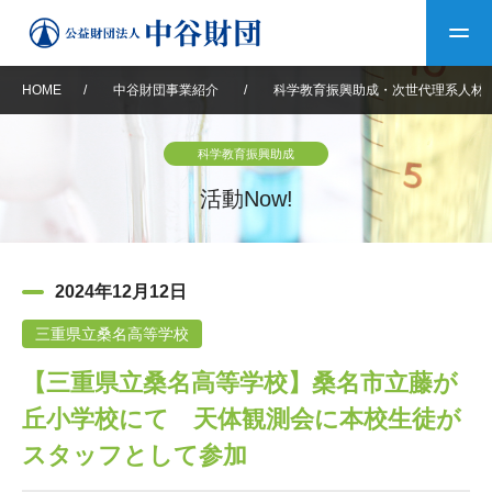
HOME
/
中谷財団事業紹介
/
科学教育振興助成・次世代理系人材
トップ
科学教育振興助成
中谷財団について
活動Now!
中谷財団について
理事長挨拶
中谷財団事業紹介
2024年12月12日
設立趣意書
中谷財団事業紹介
財団概要
中谷賞
中谷財団動画紹介
三重県立桑名高等学校
【三重県立桑名高等学校】桑名市立藤が
40年史デジタルブック
沿革
神戸賞
長期大型研究助成
その他情報
丘小学校にて 天体観測会に本校生徒が
中谷財団40年史
研究助成
その他情報
交流助成
個人情報保護に関する
スタッフとして参加
お問い合わせ
40年史別冊
基本方針