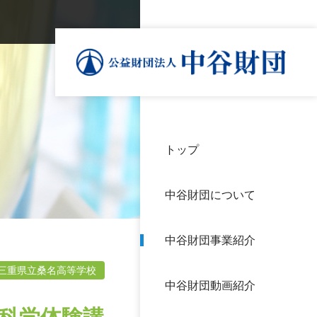
トップ
理事
中谷
個人
基本
中谷財団について
設立
神戸
アク
中谷財団事業紹介
財団
長期
よく
三重県立桑名高等学校
中谷財団動画紹介
沿革
研究
サイ