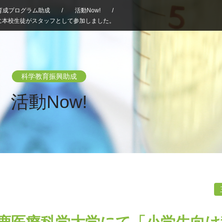
育成プログラム助成
/
活動Now!
/
に本校生徒がスタッフとして参加しました。
科学教育振興助成
活動Now!