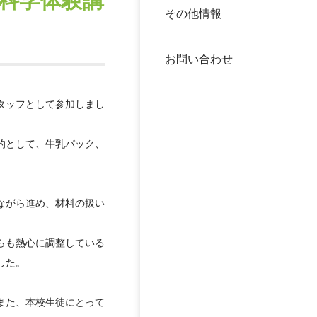
科学体験講
その他情報
40年
交流
中谷
お問い合わせ
大学
タッフとして参加しまし
国際
役員
的として、牛乳パック、
科学
公開
次世
年報
ながら進め、材料の扱い
らも熱心に調整している
中谷
した。
また、本校生徒にとって