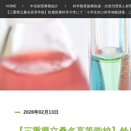
HOME
/
中谷財団事業紹介
/
科学教育振興助成・次世代理系人材
【三重県立桑名高等学校】鈴鹿医療科学大学にて「小学生向け科学体験講座」
2026年02月13日