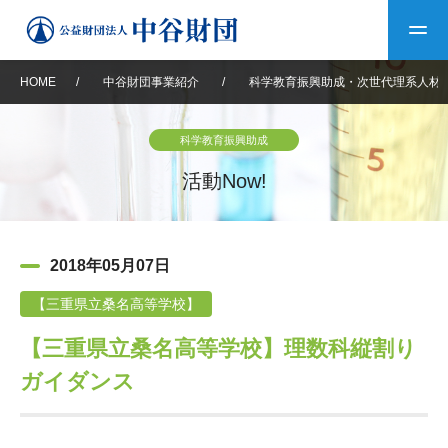
HOME
/
中谷財団事業紹介
/
科学教育振興助成・次世代理系人材
トップ
科学教育振興助成
中谷財団について
活動Now!
中谷財団について
理事長挨拶
中谷財団事業紹介
2018年05月07日
設立趣意書
中谷財団事業紹介
財団概要
中谷賞
中谷財団動画紹介
【三重県立桑名高等学校】
【三重県立桑名高等学校】理数科縦割り
40年史デジタルブック
沿革
神戸賞
長期大型研究助成
その他情報
ガイダンス
中谷財団40年史
研究助成
その他情報
交流助成
個人情報保護に関する
お問い合わせ
40年史別冊
基本方針