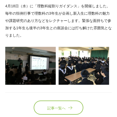
大学院生奨学金
国際学生交流プログラ
役員・評議員
公開情報
4月18日（水）に「理数科縦割りガイダンス」を開催しました。
アクセス
ム
よくあるご質問
毎年の恒例行事で理数科の3年生が企画し新入生に理数科の魅力
日本語
English
マイページ
や課題研究のあり方などをレクチャーします。緊張な面持ちで参
年報一覧
中谷財団レポート
加する1年生も後半の3年生との座談会には打ち解けた雰囲気とな
科学教育振興助成・
サイトマップ
中谷財団アーカイブ
りました。
次世代理系人材育成プ
ログラム助成
記事一覧へ